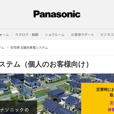
ォーム
カタログ・動画
ショウルーム
お客様サポート
ビジネス
テム
住宅用 太陽光発電システム
ステム
（個人のお客様向け）
災害時に
取
災
停