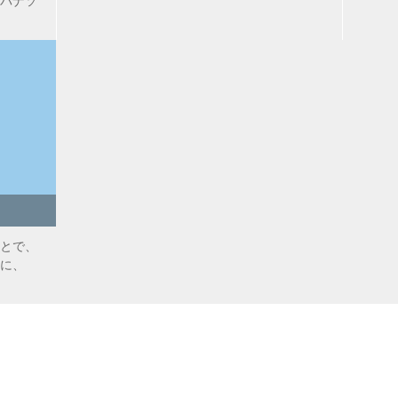
パナソ
とで、
に、