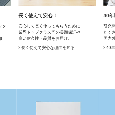
長く使えて安心！
40
ック
安心して長く使ってもらうために
研究開
※1
業界トップクラス
の長期保証や、
たく
ま
高い耐久性・品質をお届け。
国内
長く使えて安心な理由を知る
40