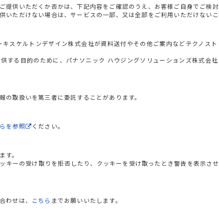
ご提供いただくか否かは、下記内容をご確認のうえ、お客様ご自身でご検討
供いただけない場合は、サービスの一部、又は全部をご利用いただけないこ
ーキスケルトンデザイン株式会社が資料送付やその他ご案内などテクノス
供する目的のために、パナソニック ハウジングソリューションズ株式会
報の取扱いを第三者に委託することがあります。
らを参照
ください。
ます。
ッキーの受け取りを拒否したり、クッキーを受け取ったとき警告を表示さ
合わせは、
こちら
までお願いいたします。