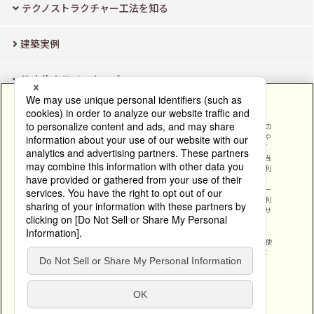
テクノストラクチャー工法を知る
建築実例
注文住宅ラインナップ
すべてのクッキーを受け入れますか？
モデルハウス検索
当社では、当社ウェブサイトにおけるお客様の利便性を向上、ウェブサイトの
品質保持・改善のためにトラフィックを計測・分析、また、マーケティングや
お客様のご興味・ご関心に合わせパーソナライズされたコンテンツ/広告をご
よくあるご質問
提供すること等を目的に、クッキー等を使用しています。当社は、お客様の当
社ウェブサイトの利用に関する情報を、当社が収集した情報と組み合わせて利
用することがあります。また、当社の広告・分析パートナーと共有しており、
企業情報
それらのパートナーでは、当社が共有した情報と、お客様が直接それらのパー
トナーに提供した情報、もしくはそれらのパートナーが提供するサービスを利
用した際に収集した情報と組み合わせ利用することがあります。当社ウェブサ
イトにおけるクッキー等の使用については、拒否/制限をすることが可能で
お問い合わせ・資料請求
す。クッキー等の拒否/制限をするにあたっては、「詳細設定」をクリック
し、クッキーの設定についてカスタマイズしてください。なお、クッキーの使
用について拒否/制限をされた場合、当社ウェブサイトの機能の一部が適切に
サイトのご利用にあたって
ウェブアクセシビリティ方針
提供されない場合があります。
クッキーポリシー
個人情報保護方針
会員店専用ページ
Area/Country
パナソニック アーキスケルトンデザイン株式会社