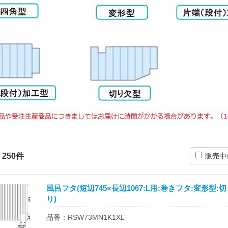
：
250
件
販売中
風呂フタ(短辺745×長辺1067:L用:巻きフタ:変形型:
り)
品番：RSW73MN1K1XL