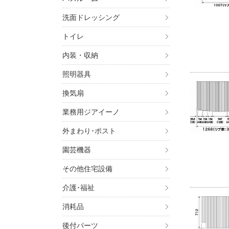
洗面ドレッシング
トイレ
内装・収納
照明器具
換気扇
業務用ジアイーノ
外まわり･ポスト
園芸機器
その他住宅設備
介護･福祉
消耗品
後付パーツ