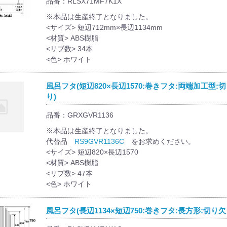
品番：RLSX71MF7K1X
※本品は生産終了となりました。
<サイズ> 短辺712mm×長辺1134mm
<材質> ABS樹脂
<リブ数> 34本
<色> ホワイト
風呂フタ(短辺820×長辺1570:巻きフタ:両端加工型:
り)
品番：GRXGVR1136
※本品は生産終了となりました。
代替品
RS9GVR1136C
をお求めください。
<サイズ> 短辺820×長辺1570
<材質> ABS樹脂
<リブ数> 47本
<色> ホワイト
風呂フタ(長辺1134×短辺750:巻きフタ:長方形:切り欠