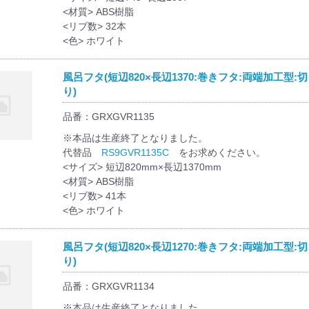
<材質> ABS樹脂
<リブ数> 32本
<色> ホワイト
風呂フタ(短辺820×長辺1370:巻きフタ:両端加工型:
り)
品番：GRXGVR1135
※本品は生産終了となりました。
代替品
RS9GVR1135C
をお求めください。
<サイズ> 短辺820mm×長辺1370mm
<材質> ABS樹脂
<リブ数> 41本
<色> ホワイト
風呂フタ(短辺820×長辺1270:巻きフタ:両端加工型:
り)
品番：GRXGVR1134
※本品は生産終了となりました。