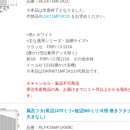
品番：RLSX71MF1K1C
※本品は生産終了となりました。
代替品
RLSX71MF1K1D
をお求めください。
<色> ホワイト
<主な適用シリーズ・浴槽サイズ>
リラッセ FRPバス1216
(腰かけ型)(兼用デッキ除く)
新SX FRPバス用1216 その他水栓
イーユiU 1216(腰かけ浴槽)
※本品はGKRW71MF1K1の代替品です。
※キャンセル・返品不可商品
受注生産商品の為、お届けまでに１ヶ月以上かかる場合
す。
風呂フタ(長辺1470ミリ×短辺965ミリ:R用:巻きフタ:
欠きなし)
品番：RLFK76MF1KKRC