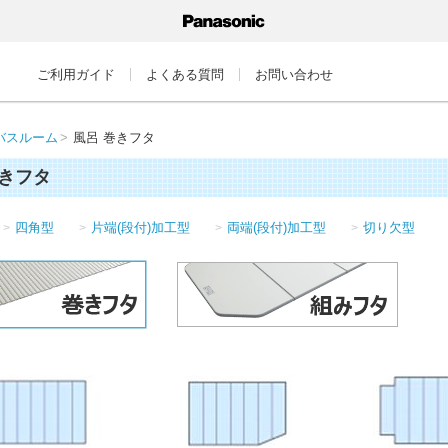
ご利用ガイド
よくある質問
お問い合わせ
バスルーム
風呂 巻きフタ
巻きフタ
四角型
片端(段付)加工型
両端(段付)加工型
切り欠型