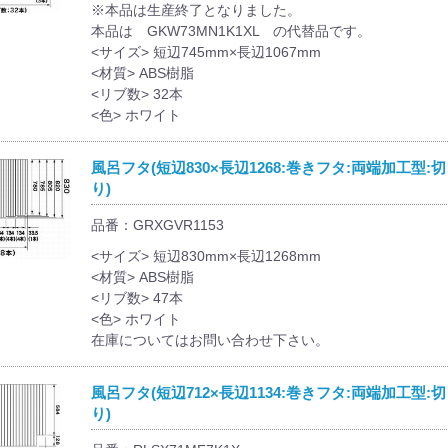
※本品は生産終了となりました。
本品は GKW73MN1K1XL の代替品です。
<サイズ> 短辺745mm×長辺1067mm
<材質> ABS樹脂
<リブ数> 32本
<色> ホワイト
風呂フタ(短辺830×長辺1268:巻きフタ:両端加工型:
り)
品番：GRXGVR1153
<サイズ> 短辺830mm×長辺1268mm
<材質> ABS樹脂
<リブ数> 47本
<色> ホワイト
在庫についてはお問い合わせ下さい。
風呂フタ(短辺712×長辺1134:巻きフタ:両端加工型:
り)