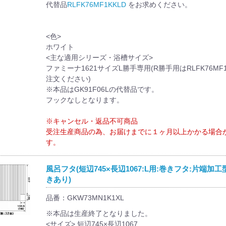
代替品
RLFK76MF1KKLD
をお求めください。
<色>
ホワイト
<主な適用シリーズ・浴槽サイズ>
ファミーナ1621サイズL勝手専用(R勝手用はRLFK76MF
注文ください)
※本品はGK91F06Lの代替品です。
フックなしとなります。
※キャンセル・返品不可商品
受注生産商品の為、お届けまでに１ヶ月以上かかる場合
す。
風呂フタ(短辺745×長辺1067:L用:巻きフタ:片端加工
きあり)
品番：GKW73MN1K1XL
※本品は生産終了となりました。
<サイズ> 短辺745×長辺1067