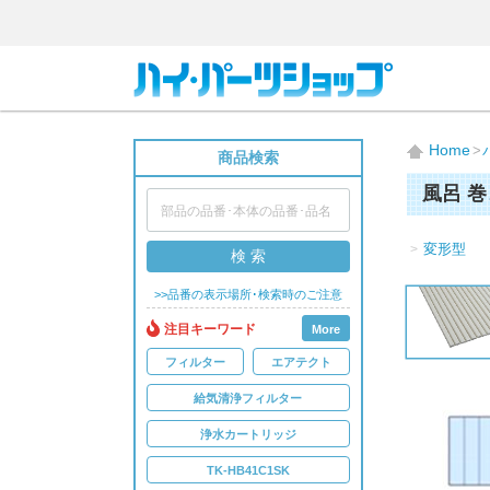
Home
商品検索
風呂 
変形型
検 索
>>品番の表示場所･検索時のご注意
注目キーワード
More
フィルター
エアテクト
給気清浄フィルター
浄水カートリッジ
TK-HB41C1SK