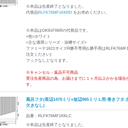
※本品は生産終了となりました。
代替品
RLFK76MF1KKRD
をお求めください。
※本品はGK91F06Rの代替品です。
<色>ホワイト
<主な適用シリーズ・浴槽サイズ>
ファミーナ1621サイズR勝手専用(L勝手用はRLFK76MF1
注文ください)
フックなしとなります。
※キャンセル・返品不可商品
受注生産商品の為、お届けまでに１ヶ月以上かかる場合
す。
風呂フタ(長辺1470ミリ×短辺965ミリ:L用:巻きフタ:
欠きなし)
品番：RLFK76MF1KKLC
※本品は生産終了となりました。