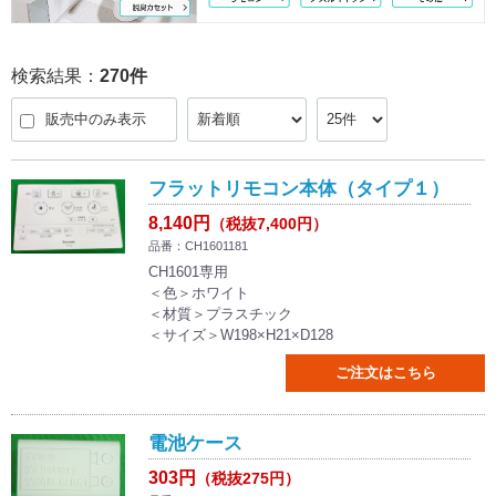
検索結果：
270
件
販売中のみ表示
フラットリモコン本体（タイプ１）
8,140円
（税抜7,400円）
品番：CH1601181
CH1601専用
＜色＞ホワイト
＜材質＞プラスチック
＜サイズ＞W198×H21×D128
ご注文はこちら
電池ケース
303円
（税抜275円）