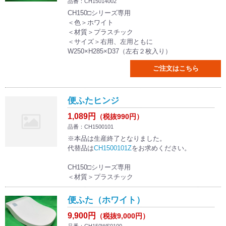
品番：CH15014002
CH150□シリーズ専用
＜色＞ホワイト
＜材質＞プラスチック
＜サイズ＞右用、左用ともに
W250×H285×D37（左右２枚入り）
ご注文はこちら
便ふたヒンジ
1,089円
（税抜990円）
品番：CH1500101
※本品は生産終了となりました。
代替品は
CH1500101Z
をお求めください。
CH150□シリーズ専用
＜材質＞プラスチック
便ふた（ホワイト）
9,900円
（税抜9,000円）