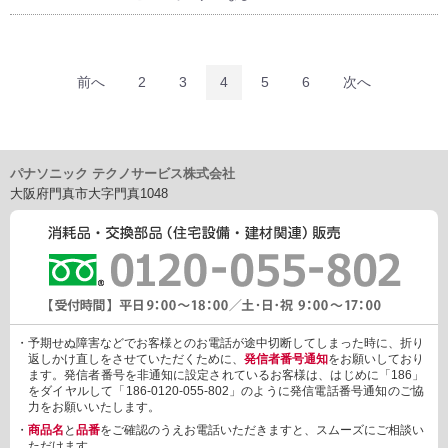
前へ
2
3
4
5
6
次へ
パナソニック テクノサービス株式会社
大阪府門真市大字門真1048
・予期せぬ障害などでお客様とのお電話が途中切断してしまった時に、折り
返しかけ直しをさせていただくために、
発信者番号通知
をお願いしており
ます。発信者番号を非通知に設定されているお客様は、はじめに「186」
をダイヤルして「186-0120-055-802」のように発信電話番号通知のご協
力をお願いいたします。
・
商品名
と
品番
をご確認のうえお電話いただきますと、スムーズにご相談い
ただけます。