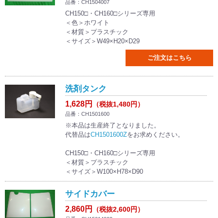
品番：CH1504007
CH150□・CH160□シリーズ専用
＜色＞ホワイト
＜材質＞プラスチック
＜サイズ＞W49×H20×D29
ご注文はこちら
洗剤タンク
1,628円
（税抜1,480円）
品番：CH1501600
※本品は生産終了となりました。
代替品は
CH1501600Z
をお求めください。
CH150□・CH160□シリーズ専用
＜材質＞プラスチック
＜サイズ＞W100×H78×D90
サイドカバー
2,860円
（税抜2,600円）