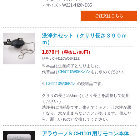
＜サイズ＞W221×H20×D35
ご注文はこちら
洗浄弁セット（クサリ長さ３９０ｍ
ｍ）
1,870円
（税抜1,700円）
品番：CH4110W06K1ZZ
※本品は生産終了となりました。
代替品は
CH4110W06KZZZ
をお求めください。
※
CH4110W06K1Z
の後継品です。
クサリの長さ390mm(くさり長さを調整して使用
ください )
洗浄弁は消耗品です。傷んでくると、止水性が悪
くなり、水が止まらないことがあります。傷んだ
ら、新しいものと交換してください。
アラウーノS CH1101用リモコン本体