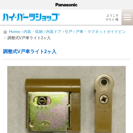
ようこそ
ゲスト 様
Home
内装・収納
内装ドア
引戸
戸車・マグネットガイドピン
調整式V戸車ライト2ヶ入
調整式V戸車ライト2ヶ入