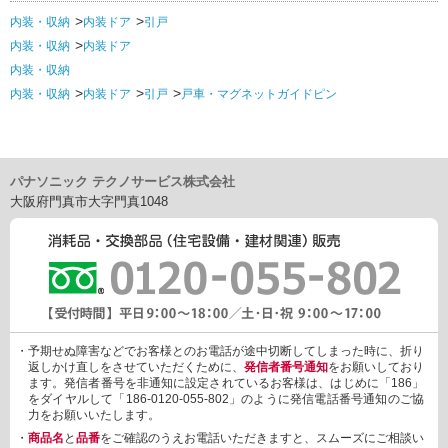
内装・収納
内装ドア
引戸
内装・収納
内装ドア
内装・収納
内装・収納
内装ドア
引戸
戸車・マグネットガイドピン
パナソニック テクノサービス株式会社
大阪府門真市大字門真1048
・予期せぬ障害などでお客様とのお電話が途中切断してしまった時に、折り
返しかけ直しをさせていただくために、
発信者番号通知
をお願いしており
ます。発信者番号を非通知に設定されているお客様は、はじめに「186」
をダイヤルして「186-0120-055-802」のように発信電話番号通知のご協
力をお願いいたします。
・
商品名
と
品番
をご確認のうえお電話いただきますと、スムーズにご相談い