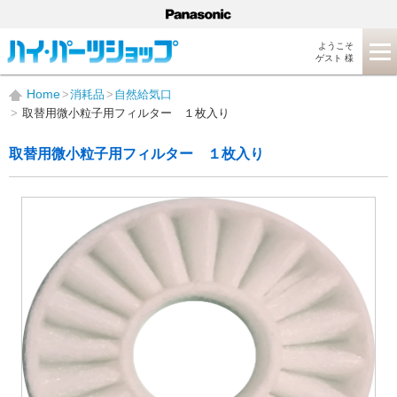
ようこそ
ゲスト 様
Home
消耗品
自然給気口
取替用微小粒子用フィルター １枚入り
取替用微小粒子用フィルター １枚入り