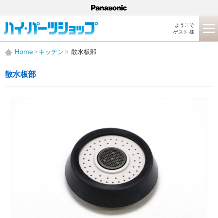
ようこそ
ゲスト 様
Home
キッチン
散水板部
散水板部