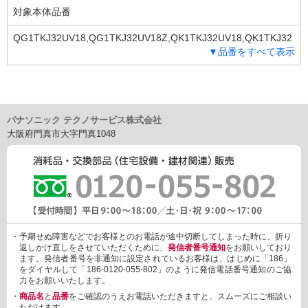
対象本体品番
QG1TKJ32UV18,QG1TKJ32UV18Z,QK1TKJ32UV18,QK1TKJ32
▼品番をすべて表示
UV18Z,SU1TKJ32UV17,SU1TKJ32UV17Z
パナソニック テクノサービス株式会社
大阪府門真市大字門真1048
・予期せぬ障害などでお客様とのお電話が途中切断してしまった時に、折り
返しかけ直しをさせていただくために、
発信者番号通知
をお願いしており
ます。発信者番号を非通知に設定されているお客様は、はじめに「186」
をダイヤルして「186-0120-055-802」のように発信電話番号通知のご協
力をお願いいたします。
・
商品名
と
品番
をご確認のうえお電話いただきますと、スムーズにご相談い
ただけます。