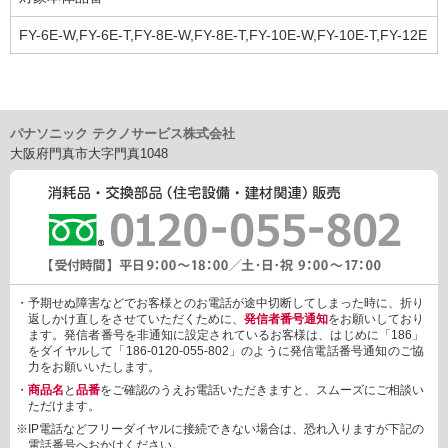
FY-6E-W,FY-6E-T,FY-8E-W,FY-8E-T,FY-10E-W,FY-10E-T,FY-12E
-W,FY-12E-T
パナソニック テクノサービス株式会社
大阪府門真市大字門真1048
・予期せぬ障害などでお客様とのお電話が途中切断してしまった時に、折り
返しかけ直しをさせていただくために、
発信者番号通知
をお願いしており
ます。発信者番号を非通知に設定されているお客様は、はじめに「186」
をダイヤルして「186-0120-055-802」のように発信電話番号通知のご協
力をお願いいたします。
・
商品名
と
品番
をご確認のうえお電話いただきますと、スムーズにご相談い
ただけます。
※IP電話などフリーダイヤルに接続できない場合は、恐れ入りますが下記の
電話番号へおかけください。