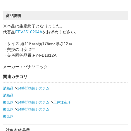
商品説明
※本品は生産終了となりました。
代替品
FFV2510264A
をお求めください。
・サイズ:縦115㎜×横175㎜×厚さ12㎜
・交換の目安:2年
・参考同等品番:FY-FB1812A
メーカー：パナソニック
関連カテゴリ
消耗品
24時間換気システム
消耗品
換気扇
24時間換気システム
天井埋込形
換気扇
24時間換気システム
換気扇
対象本体品番