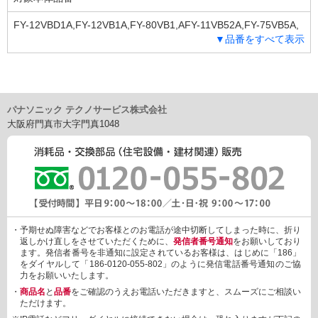
FY-12VBD1A,FY-12VB1A,FY-80VB1,AFY-11VB52A,FY-75VB5A,
▼品番をすべて表示
FY-75VBD5A,FY-13TB52A,FY-95TB5A,FY-95TBD5A,FY-11VB5
A,FY-13TB5A
パナソニック テクノサービス株式会社
大阪府門真市大字門真1048
・予期せぬ障害などでお客様とのお電話が途中切断してしまった時に、折り
返しかけ直しをさせていただくために、
発信者番号通知
をお願いしており
ます。発信者番号を非通知に設定されているお客様は、はじめに「186」
をダイヤルして「186-0120-055-802」のように発信電話番号通知のご協
力をお願いいたします。
・
商品名
と
品番
をご確認のうえお電話いただきますと、スムーズにご相談い
ただけます。