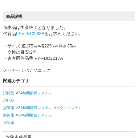
商品説明
※本品は生産終了となりました。
代替品
FFV2510283B
をお求めください。
・サイズ:縦175㎜×横225㎜×厚さ35㎜
・交換の目安:2年
・参考同等品番:FY-FDD2217A
メーカー：パナソニック
関連カテゴリ
消耗品
24時間換気システム
消耗品
換気扇
24時間換気システム
ダクトシステム
換気扇
24時間換気システム
換気扇
対象本体品番