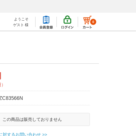
ようこそ
0
ゲスト 様
円
円）
ZC83566N
この商品は販売しておりません
に対するお問い合わせ >>