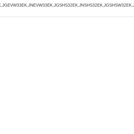
K,JGEVW33EK,JNEVW33EK,JGSHS32EK,JNSHS32EK,JGSHSW32EK,
K,JNSMSW33EK,JGSMSW33EKF,JNSMSW33EKF,JGSTS33EK,JNSTS
JNSTSW33EKF,JGSVS33EK,JNSVS33EK,JGSVSW33EK,JNSVSW33EK
33EK,JGSXSW33EK,JNSXSW33EK,JGSXSW33EKF,JNSXSW33EKF,JG
F60XSK,JGSF75HSK,JGSF75XSK,JGSF75XSKF,JGSFT60MSK,JGSFT
SFT75VSK,JGSFT75VSKF,JGSFT75XSK,JGSFT75XSKF,JNEF60HKK,
NSF75XSK,JNSF75XSKF,JNSFT60MSK,JNSFT60VSK,JNSFT60XSK,J
SKF,JNSFT75XSK,JNSFT75XSKF