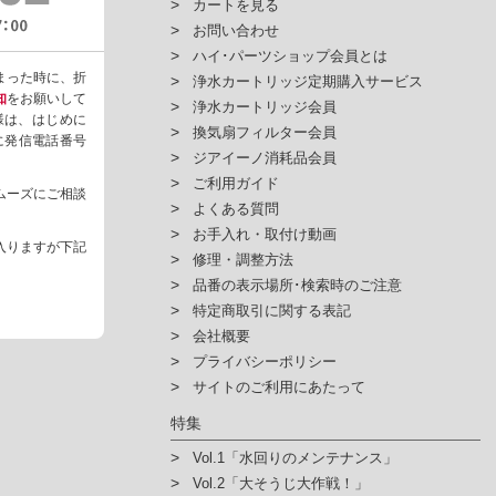
カートを見る
お問い合わせ
ハイ･パーツショップ会員とは
まった時に、折
浄水カートリッジ定期購入サービス
知
をお願いして
浄水カートリッジ会員
様は、はじめに
換気扇フィルター会員
ように発信電話番号
ジアイーノ消耗品会員
ご利用ガイド
ムーズにご相談
よくある質問
お手入れ・取付け動画
入りますが下記
修理・調整方法
品番の表示場所･検索時のご注意
特定商取引に関する表記
会社概要
プライバシーポリシー
サイトのご利用にあたって
特集
Vol.1「水回りのメンテナンス」
Vol.2「大そうじ大作戦！」