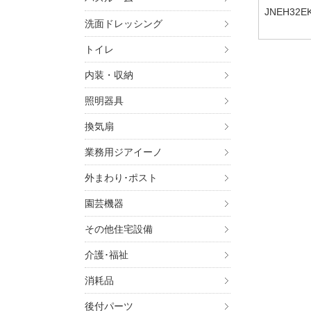
JNEH32E
洗面ドレッシング
SMSW33E
W33EKF,
トイレ
K,JNSXS
2EK,JGS
内装・収納
5MSKF,JG
F75HSK,J
照明器具
NSFT75V
換気扇
業務用ジアイーノ
外まわり･ポスト
園芸機器
その他住宅設備
介護･福祉
消耗品
後付パーツ