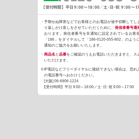
・予期せぬ障害などでお客様とのお電話が途中切断してし
り返しかけ直しをさせていただくために、
発信者番号通
おります。発信者番号を非通知に設定されているお客
「186」をダイヤルして「186-0120-055-802」の
通知のご協力をお願いいたします。
・
商品名
と
品番
をご確認のうえお電話いただきますと、ス
いただけます。
※IP電話などフリーダイヤルに接続できない場合は、恐れ
の電話番号へおかけください。
[大阪]
06-6906-1224
【受付時間】平日 9:00～18:00／土･日･祝 9:00～17:00