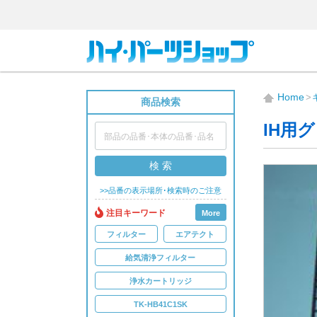
Home
商品検索
IH用
検 索
>>品番の表示場所･検索時のご注意
注目キーワード
More
フィルター
エアテクト
給気清浄フィルター
浄水カートリッジ
TK-HB41C1SK