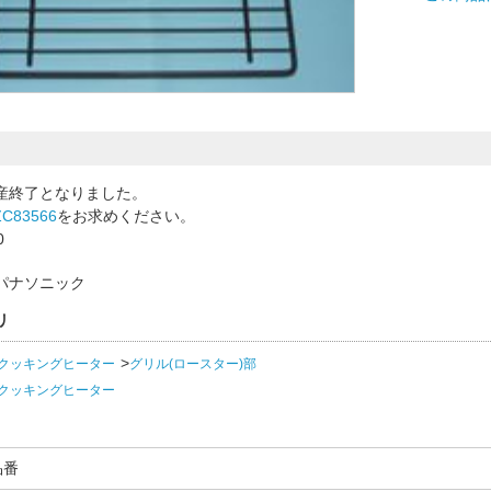
産終了となりました。
ZC83566
をお求めください。
0
パナソニック
リ
Hクッキングヒーター
グリル(ロースター)部
Hクッキングヒーター
品番