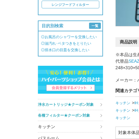
レンジフードフィルター
目的別検索
一覧
◎お風呂のシャワーを交換したい
商品説明
◎油汚れ･ベタつきをとりたい
◎排水口の目皿を交換したい
※本品は生
代替品
SEA
248×310×5
メーカー：
関連カテゴ
キッチン
I
浄水カートリッジ★クーポン対象
キッチン
I
各種フィルター★クーポン対象
キッチン
キッチン
対象本体
バスルーム