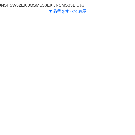
JNSHSW32EK,JGSMS33EK,JNSMS33EK,JG
▼品番をすべて表示
33EK,JGSTSW33EK,JNSTSW33EK,JGSTS
,JGSVSW33EKF,JNSVSW33EKF,JGSXS33E
EF60HKK,JGEFT75VCK,JGSF60HSK,JGEH3
60VSK,JGSFT60XSK,JGSFT75MSK,JGSFT7
JNEFT75VCK,JNSF60HSK,JNSF60XSK,JNS
NSFT75MSK,JNSFT75MSKF,JNSFT75VSK,J