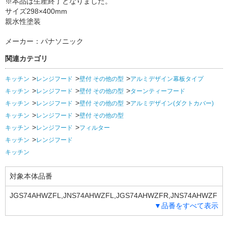
※本品は生産終了となりました。
サイズ298×400mm
親水性塗装
メーカー：パナソニック
関連カテゴリ
キッチン
レンジフード
壁付 その他の型
アルミデザイン幕板タイプ
キッチン
レンジフード
壁付 その他の型
ターンティーフード
キッチン
レンジフード
壁付 その他の型
アルミデザイン(ダクトカバー)
キッチン
レンジフード
壁付 その他の型
キッチン
レンジフード
フィルター
キッチン
レンジフード
キッチン
対象本体品番
JGS74AHWZFL,JNS74AHWZFL,JGS74AHWZFR,JNS74AHWZF
▼品番をすべて表示
R,JGS75AHWZF,JNS75AHWZF,JGS88AHWZ2F,JGS88AHWZ3F,
JNS88AHWZ2F,JNS88AHWZ3F,LES88AHWZ3,QGS88AHR3A,Q
GS88AHW3A,QGS88AHWZ2,QGS88AHWZ3,QKS88AHWZ2,QK