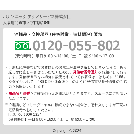
S88AHWZ3,QRS88AHWZ2,QRS88AHWZ3,SUS88AHWZ2,SUS8
8AHWZ3,VJS88AHWZ2,VJS88AHWZ3,QGS86AHW,QKS86AH
パナソニック テクノサービス株式会社
W,SUS86AHW,QGS86AHWZ,SUS86AHWZ,SUS56AHDWZ,QGS
大阪府門真市大字門真1048
56AHDWZ,VJS56AHDWZ,LES56AHDWZ
・予期せぬ障害などでお客様とのお電話が途中切断してしまった時に、折り
返しかけ直しをさせていただくために、
発信者番号通知
をお願いしており
ます。発信者番号を非通知に設定されているお客様は、はじめに「186」
をダイヤルして「186-0120-055-802」のように発信電話番号通知のご協
力をお願いいたします。
・
商品名
と
品番
をご確認のうえお電話いただきますと、スムーズにご相談い
ただけます。
※IP電話などフリーダイヤルに接続できない場合は、恐れ入りますが下記の
電話番号へおかけください。
[大阪]
06-6906-1224
【受付時間】平日 9:00～18:00／土･日･祝 9:00～17:00
Copyright © 2026