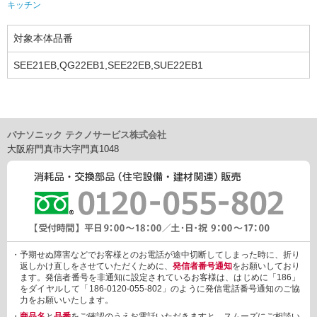
キッチン
対象本体品番
SEE21EB,QG22EB1,SEE22EB,SUE22EB1
パナソニック テクノサービス株式会社
大阪府門真市大字門真1048
・予期せぬ障害などでお客様とのお電話が途中切断してしまった時に、折り
返しかけ直しをさせていただくために、
発信者番号通知
をお願いしており
ます。発信者番号を非通知に設定されているお客様は、はじめに「186」
をダイヤルして「186-0120-055-802」のように発信電話番号通知のご協
力をお願いいたします。
・
商品名
と
品番
をご確認のうえお電話いただきますと、スムーズにご相談い