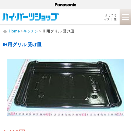
ようこそ
ゲスト 様
Home
キッチン
IH用グリル 受け皿
IH用グリル 受け皿