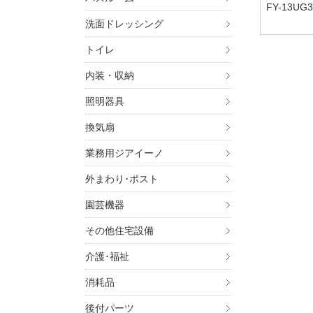
FY-13UG3
洗面ドレッシング
トイレ
内装・収納
照明器具
換気扇
業務用ジアイーノ
外まわり･ポスト
園芸機器
その他住宅設備
介護･福祉
消耗品
後付パーツ