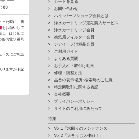
カートを見る
お問い合わせ
ハイ･パーツショップ会員とは
まった時に、折
浄水カートリッジ定期購入サービス
知
をお願いして
浄水カートリッジ会員
様は、はじめに
換気扇フィルター会員
ように発信電話番号
ジアイーノ消耗品会員
ご利用ガイド
ムーズにご相談
よくある質問
お手入れ・取付け動画
入りますが下記
修理・調整方法
品番の表示場所･検索時のご注意
特定商取引に関する表記
会社概要
プライバシーポリシー
サイトのご利用にあたって
特集
Vol.1「水回りのメンテナンス」
Vol.2「大そうじ大作戦！」