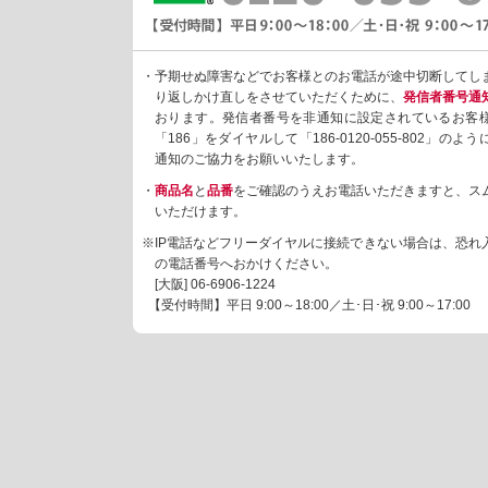
・予期せぬ障害などでお客様とのお電話が途中切断してし
り返しかけ直しをさせていただくために、
発信者番号通
おります。発信者番号を非通知に設定されているお客
「186」をダイヤルして「186-0120-055-802」の
通知のご協力をお願いいたします。
・
商品名
と
品番
をご確認のうえお電話いただきますと、ス
いただけます。
※IP電話などフリーダイヤルに接続できない場合は、恐れ
の電話番号へおかけください。
[大阪]
06-6906-1224
【受付時間】平日 9:00～18:00／土･日･祝 9:00～17:00