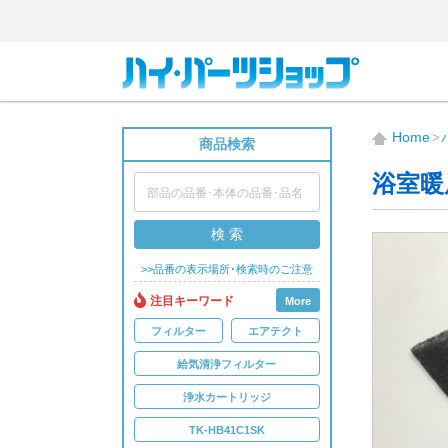
Home
商品検索
浴室暖
検 索
>>品番の表示場所･検索時のご注意
注目キーワード
More
フィルター
エアテクト
給気清浄フィルター
浄水カートリッジ
TK-HB41C1SK