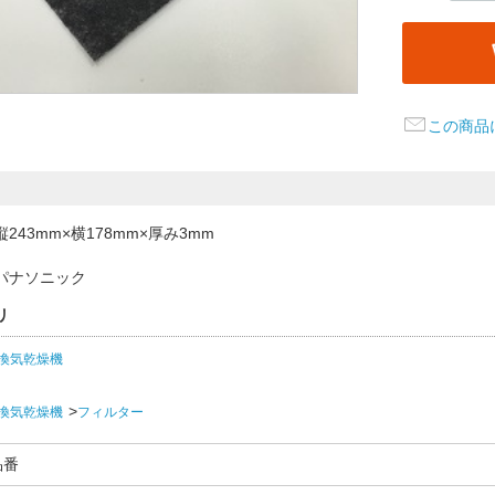
この商品
243mm×横178mm×厚み3mm
パナソニック
リ
換気乾燥機
換気乾燥機
フィルター
品番