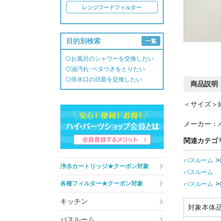
レンジフードフィルター
目的別検索
一覧
◎お風呂のシャワーを交換したい
◎油汚れ･ベタつきをとりたい
◎排水口の目皿を交換したい
商品説明
＜サイズ＞縦
メーカー：
関連カテゴ
バスルーム
浄水カートリッジ★クーポン対象
バスルーム
各種フィルター★クーポン対象
バスルーム
キッチン
対象本体
バスルーム