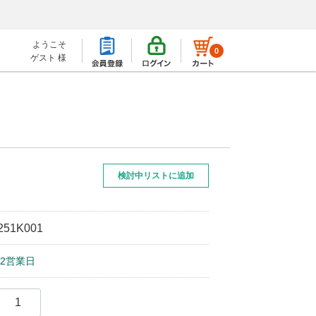
ようこそ
0
ゲスト 様
検討中リストに追加
）
251K001
2営業日