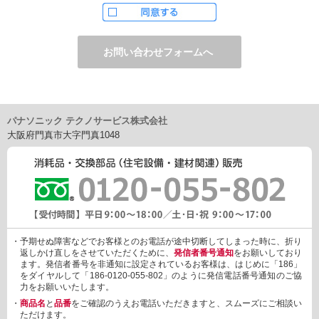
ただし、お申し込みフォーム上でご希望の方のみに、下記サービ
スをご提供することがあります。
・電子メール、ダイレクトメールなどによる情報のご提供
（1）ご提供情報の分野
・住宅関連設備・建材、家電製品、住まいづくり(新築・リフォー
ム)関連情報
・介護サービス、防犯設備・防犯サービス、生活便利サービス、
車載関連商品など
パナソニック テクノサービス株式会社
（2）ご提供情報の概要
大阪府門真市大字門真1048
・商品、サービスに関するご提案
・商品サポート、メンテナンスに関するご提案
・キャンペーン、フェアー、イベントに関する情報ご提供
・アンケート、商品モニターに関する情報ご提供など
3. 個人情報の提供
あらかじめご本人様からご了解いただいている場合や法令で認め
られている場合を除き、個人情報を第三者に提供または開示いた
しません。
・予期せぬ障害などでお客様とのお電話が途中切断してしまった時に、折り
しかしながら、お客様がクレジットカード決済をご利用される場
返しかけ直しをさせていただくために、
発信者番号通知
をお願いしており
合に限り、カード発行会社が行なう不正利用検知・防止「3Dセキ
ます。発信者番号を非通知に設定されているお客様は、はじめに「186」
ュア2.0」のために、お客様が利用するカード発行会社及び、決済
をダイヤルして「186-0120-055-802」のように発信電話番号通知のご協
代行会社：GMOペイメントゲートウェイ（第三者）に、下記の情
力をお願いいたします。
報を開示し、本人認証を行います。
・
商品名
と
品番
をご確認のうえお電話いただきますと、スムーズにご相談い
・金額など、決済に関する情報
ただけます。
・お客様のデバイス情報