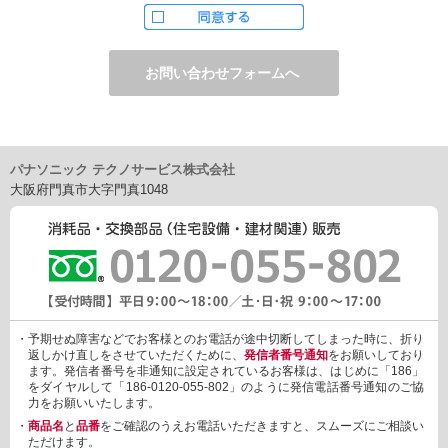
ただし、お申し込みフォーム上でご希望の方のみに、下記サービ
スをご提供することがあります。
・電子メール、ダイレクトメールなどによる情報のご提供
（1）ご提供情報の分野
・住宅関連設備・建材、家電製品、住まいづくり(新築・リフォー
ム)関連情報
・介護サービス、防犯設備・防犯サービス、生活便利サービス、
車載関連商品など
パナソニック テクノサービス株式会社
（2）ご提供情報の概要
大阪府門真市大字門真1048
・商品、サービスに関するご提案
・商品サポート、メンテナンスに関するご提案
・キャンペーン、フェアー、イベントに関する情報ご提供
・アンケート、商品モニターに関する情報ご提供など
3. 個人情報の提供
あらかじめご本人様からご了解いただいている場合や法令で認め
られている場合を除き、個人情報を第三者に提供または開示いた
しません。
・予期せぬ障害などでお客様とのお電話が途中切断してしまった時に、折り
しかしながら、お客様がクレジットカード決済をご利用される場
返しかけ直しをさせていただくために、
発信者番号通知
をお願いしており
合に限り、カード発行会社が行なう不正利用検知・防止「3Dセキ
ます。発信者番号を非通知に設定されているお客様は、はじめに「186」
ュア2.0」のために、お客様が利用するカード発行会社及び、決済
をダイヤルして「186-0120-055-802」のように発信電話番号通知のご協
代行会社：GMOペイメントゲートウェイ（第三者）に、下記の情
力をお願いいたします。
報を開示し、本人認証を行います。
・
商品名
と
品番
をご確認のうえお電話いただきますと、スムーズにご相談い
・金額など、決済に関する情報
ただけます。
・お客様のデバイス情報