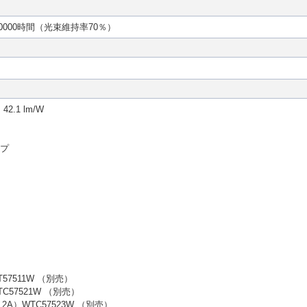
0000時間（光束維持率70％）
.1 lm/W
イプ
7511W （別売）
57521W （別売）
）WTC57523W （別売）