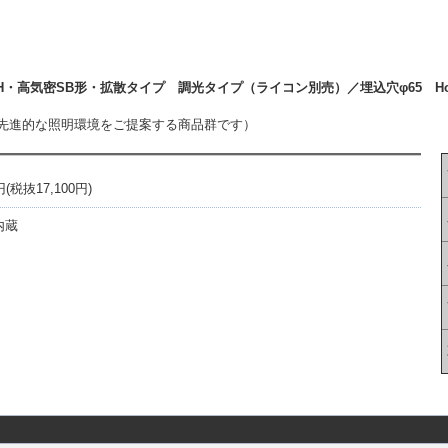
・高気密SB形・拡散タイプ 調光タイプ（ライコン別売）／埋込穴φ65 Hom
先進的な照明環境をご提案する商品群です）
税抜17,100円)
内蔵