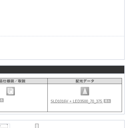
SLD1016V + LED3500_70_375