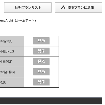
照明プランリスト
照明プランに追加
eArchi（ホームアーキ）
商品写真
小組JPEG
小組PDF
商品仕様図
取説