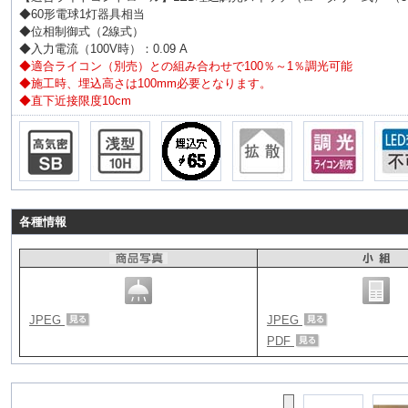
◆60形電球1灯器具相当
◆位相制御式（2線式）
◆入力電流（100V時）：0.09 A
◆適合ライコン（別売）との組み合わせで100％～1％調光可能
◆施工時、埋込高さは100mm必要となります。
◆直下近接限度10cm
各種情報
JPEG
JPEG
PDF