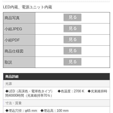
LED内蔵、電源ユニット内蔵
商品写真
小組JPEG
小組PDF
商品仕様図
取説
商品詳細
光源
◆LED（高演色・電球色タイプ） ◆色温度：2700 K ◆光束維持時
間40000時間（光束維持率70％）
寸法・質量
◆埋込穴径：φ65 mm ◆埋込高：100 mm