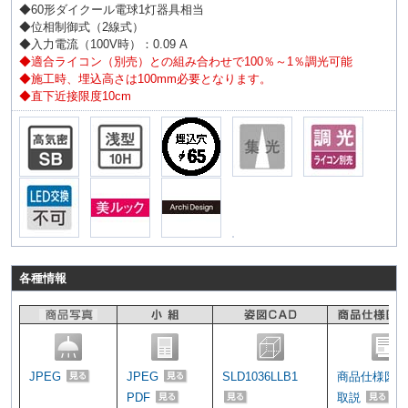
◆60形ダイクール電球1灯器具相当
◆位相制御式（2線式）
◆入力電流（100V時）：0.09 A
◆適合ライコン（別売）との組み合わせで100％～1％調光可能
◆施工時、埋込高さは100mm必要となります。
◆直下近接限度10cm
各種情報
JPEG
JPEG
SLD1036LLB1
商品仕様図
PDF
取説