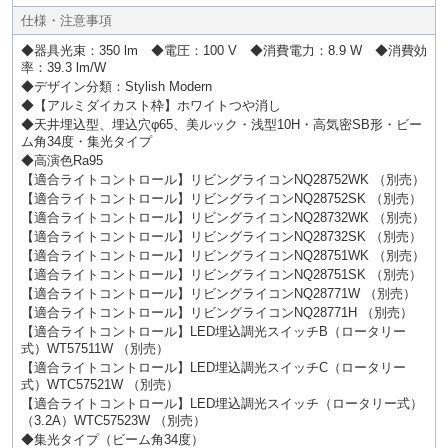
仕様・注意事項
◆器具光束：350 lm ◆電圧：100 V ◆消費電力：8.9 W ◆消費効
率：39.3 lm/W
◆デザイン分類：Stylish Modern
◆【アルミダイカスト枠】ホワイトつや消し
◆天井埋込型、埋込穴φ65、美ルック・浅型10H・高気密SB形・ビー
ム角34度・集光タイプ
◆高演色Ra95
【適合ライトコントロール】リビングライコンNQ28752WK （別売）
【適合ライトコントロール】リビングライコンNQ28752SK （別売）
【適合ライトコントロール】リビングライコンNQ28732WK （別売）
【適合ライトコントロール】リビングライコンNQ28732SK （別売）
【適合ライトコントロール】リビングライコンNQ28751WK （別売）
【適合ライトコントロール】リビングライコンNQ28751SK （別売）
【適合ライトコントロール】リビングライコンNQ28771W （別売）
【適合ライトコントロール】リビングライコンNQ28771H （別売）
【適合ライトコントロール】LED埋込調光スイッチB（ロータリー
式）WT57511W （別売）
【適合ライトコントロール】LED埋込調光スイッチC（ロータリー
式）WTC57521W （別売）
【適合ライトコントロール】LED埋込調光スイッチ（ロータリー式）
（3.2A）WTC57523W （別売）
◆集光タイプ（ビーム角34度）