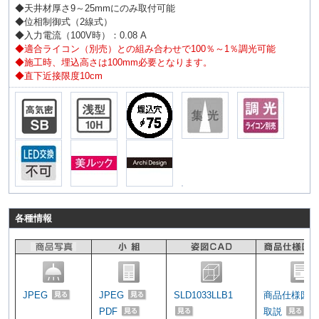
◆天井材厚さ9～25mmにのみ取付可能
◆位相制御式（2線式）
◆入力電流（100V時）：0.08 A
◆適合ライコン（別売）との組み合わせで100％～1％調光可能
◆施工時、埋込高さは100mm必要となります。
◆直下近接限度10cm
各種情報
JPEG
JPEG
SLD1033LLB1
商品仕様図
PDF
取説