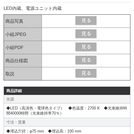
LED内蔵、電源ユニット内蔵
商品写真
小組JPEG
小組PDF
商品仕様図
取説
商品詳細
光源
◆LED（高演色・電球色タイプ） ◆色温度：2700 K ◆光束維持時
間40000時間（光束維持率70％）
寸法・質量
◆埋込穴径：φ75 mm ◆埋込高：100 mm