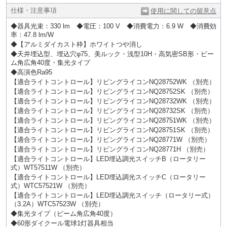
仕様・注意事項
使用に関しての留意点
◆器具光束：330 lm ◆電圧：100 V ◆消費電力：6.9 W ◆消費効
率：47.8 lm/W
◆【アルミダイカスト枠】ホワイトつや消し
◆天井埋込型、埋込穴φ75、美ルック・浅型10H・高気密SB形・ビー
ム角広角40度・集光タイプ
◆高演色Ra95
【適合ライトコントロール】リビングライコンNQ28752WK （別売）
【適合ライトコントロール】リビングライコンNQ28752SK （別売）
【適合ライトコントロール】リビングライコンNQ28732WK （別売）
【適合ライトコントロール】リビングライコンNQ28732SK （別売）
【適合ライトコントロール】リビングライコンNQ28751WK （別売）
【適合ライトコントロール】リビングライコンNQ28751SK （別売）
【適合ライトコントロール】リビングライコンNQ28771W （別売）
【適合ライトコントロール】リビングライコンNQ28771H （別売）
【適合ライトコントロール】LED埋込調光スイッチB（ロータリー
式）WT57511W （別売）
【適合ライトコントロール】LED埋込調光スイッチC（ロータリー
式）WTC57521W （別売）
【適合ライトコントロール】LED埋込調光スイッチ（ロータリー式）
（3.2A）WTC57523W （別売）
◆集光タイプ（ビーム角広角40度）
◆60形ダイクール電球1灯器具相当