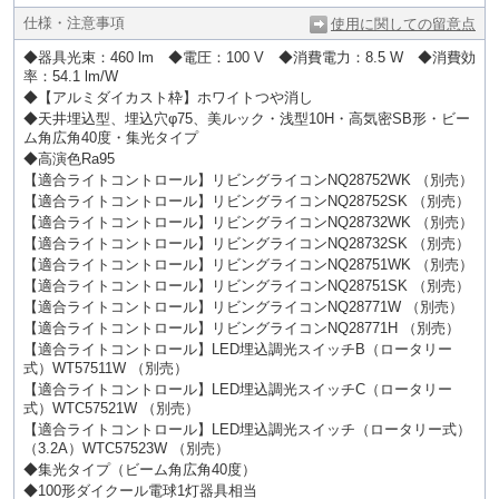
仕様・注意事項
使用に関しての留意点
◆器具光束：460 lm ◆電圧：100 V ◆消費電力：8.5 W ◆消費効
率：54.1 lm/W
◆【アルミダイカスト枠】ホワイトつや消し
◆天井埋込型、埋込穴φ75、美ルック・浅型10H・高気密SB形・ビー
ム角広角40度・集光タイプ
◆高演色Ra95
【適合ライトコントロール】リビングライコンNQ28752WK （別売）
【適合ライトコントロール】リビングライコンNQ28752SK （別売）
【適合ライトコントロール】リビングライコンNQ28732WK （別売）
【適合ライトコントロール】リビングライコンNQ28732SK （別売）
【適合ライトコントロール】リビングライコンNQ28751WK （別売）
【適合ライトコントロール】リビングライコンNQ28751SK （別売）
【適合ライトコントロール】リビングライコンNQ28771W （別売）
【適合ライトコントロール】リビングライコンNQ28771H （別売）
【適合ライトコントロール】LED埋込調光スイッチB（ロータリー
式）WT57511W （別売）
【適合ライトコントロール】LED埋込調光スイッチC（ロータリー
式）WTC57521W （別売）
【適合ライトコントロール】LED埋込調光スイッチ（ロータリー式）
（3.2A）WTC57523W （別売）
◆集光タイプ（ビーム角広角40度）
◆100形ダイクール電球1灯器具相当