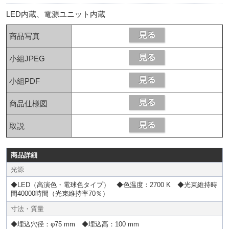
LED内蔵、電源ユニット内蔵
商品写真
小組JPEG
小組PDF
商品仕様図
取説
商品詳細
光源
◆LED（高演色・電球色タイプ） ◆色温度：2700 K ◆光束維持時
間40000時間（光束維持率70％）
寸法・質量
◆埋込穴径：φ75 mm ◆埋込高：100 mm