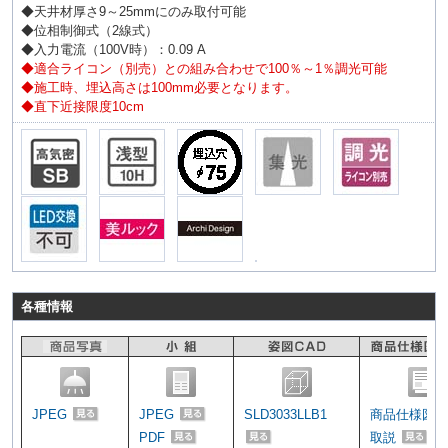
◆天井材厚さ9～25mmにのみ取付可能
◆位相制御式（2線式）
◆入力電流（100V時）：0.09 A
◆適合ライコン（別売）との組み合わせで100％～1％調光可能
◆施工時、埋込高さは100mm必要となります。
◆直下近接限度10cm
各種情報
JPEG
JPEG
SLD3033LLB1
商品仕様図
PDF
取説