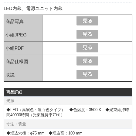
LED内蔵、電源ユニット内蔵
商品写真
小組JPEG
小組PDF
商品仕様図
取説
商品詳細
光源
◆LED（高演色・温白色タイプ） ◆色温度：3500 K ◆光束維持時
間40000時間（光束維持率70％）
寸法・質量
◆埋込穴径：φ75 mm ◆埋込高：100 mm