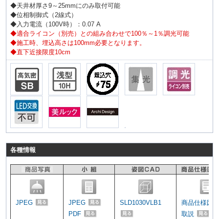
◆天井材厚さ9～25mmにのみ取付可能
◆位相制御式（2線式）
◆入力電流（100V時）：0.07 A
◆適合ライコン（別売）との組み合わせで100％～1％調光可能
◆施工時、埋込高さは100mm必要となります。
◆直下近接限度10cm
各種情報
JPEG
JPEG
SLD1030VLB1
商品仕様図
PDF
取説