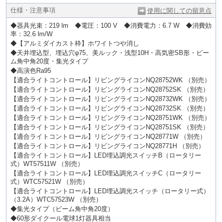
仕様・注意事項
使用に関しての留意点
◆器具光束：219 lm ◆電圧：100 V ◆消費電力：6.7 W ◆消費効
率：32.6 lm/W
◆【アルミダイカスト枠】ホワイトつや消し
◆天井埋込型、埋込穴φ75、美ルック・浅型10H・高気密SB形・ビー
ム角中角20度・集光タイプ
◆高演色Ra95
【適合ライトコントロール】リビングライコンNQ28752WK （別売）
【適合ライトコントロール】リビングライコンNQ28752SK （別売）
【適合ライトコントロール】リビングライコンNQ28732WK （別売）
【適合ライトコントロール】リビングライコンNQ28732SK （別売）
【適合ライトコントロール】リビングライコンNQ28751WK （別売）
【適合ライトコントロール】リビングライコンNQ28751SK （別売）
【適合ライトコントロール】リビングライコンNQ28771W （別売）
【適合ライトコントロール】リビングライコンNQ28771H （別売）
【適合ライトコントロール】LED埋込調光スイッチB（ロータリー
式）WT57511W （別売）
【適合ライトコントロール】LED埋込調光スイッチC（ロータリー
式）WTC57521W （別売）
【適合ライトコントロール】LED埋込調光スイッチ（ロータリー式）
（3.2A）WTC57523W （別売）
◆集光タイプ（ビーム角中角20度）
◆60形ダイクール電球1灯器具相当