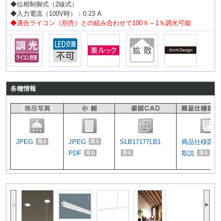
◆位相制御式（2線式）
◆入力電流（100V時）：0.23 A
◆適合ライコン（別売）との組み合わせで100％～1％調光可能
各種情報
JPEG
JPEG
SLB17177LB1
商品仕様図
PDF
取説