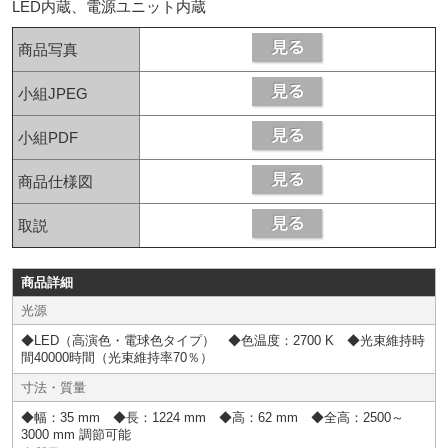
LED内蔵、電源ユニット内蔵
商品写真
小組JPEG
小組PDF
商品仕様図
取説
商品詳細
光源
◆LED（高演色・電球色タイプ） ◆色温度：2700 K ◆光束維持時
間40000時間（光束維持率70％）
寸法・質量
◆幅：35 mm ◆長：1224 mm ◆高：62 mm ◆全高：2500～
3000 mm 調節可能