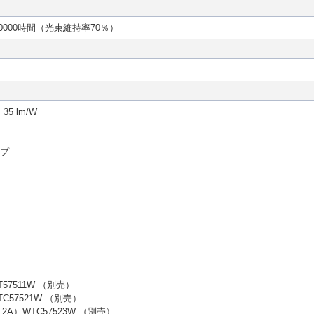
0000時間（光束維持率70％）
5 lm/W
イプ
7511W （別売）
57521W （別売）
）WTC57523W （別売）