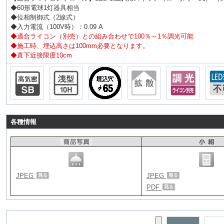
◆60形電球1灯器具相当
◆位相制御式（2線式）
◆入力電流（100V時）：0.09 A
◆適合ライコン（別売）との組み合わせで100％～1％調光可能
◆施工時、埋込高さは100mm必要となります。
◆直下近接限度10cm
各種情報
JPEG
JPEG
PDF