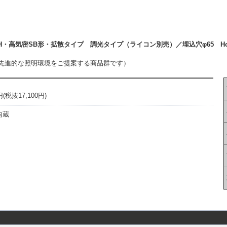
・高気密SB形・拡散タイプ 調光タイプ（ライコン別売）／埋込穴φ65 Hom
先進的な照明環境をご提案する商品群です）
税抜17,100円)
内蔵