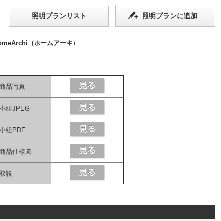
照明プランリスト
照明プランに追加
eArchi（ホームアーキ）
商品写真
小組JPEG
小組PDF
商品仕様図
取説