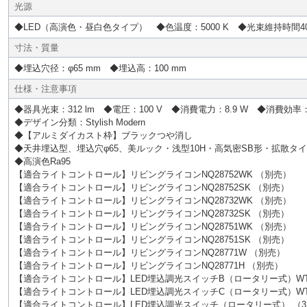
光源
◆LED（高演色・昼白色タイプ） ◆色温度：5000 K ◆光束維持時間4
寸法・質量
◆埋込穴径：φ65 mm ◆埋込高：100 mm
仕様・注意事項
◆器具光束：312 lm ◆電圧：100 V ◆消費電力：8.9 W ◆消費効率：3
◆デザイン分類：Stylish Modern
◆【アルミダイカスト枠】ブラックつや消し
◆天井埋込型、埋込穴φ65、美ルック・浅型10H・高気密SB形・拡散タ
◆高演色Ra95
【適合ライトコントロール】リビングライコンNQ28752WK （別売）
【適合ライトコントロール】リビングライコンNQ28752SK （別売）
【適合ライトコントロール】リビングライコンNQ28732WK （別売）
【適合ライトコントロール】リビングライコンNQ28732SK （別売）
【適合ライトコントロール】リビングライコンNQ28751WK （別売）
【適合ライトコントロール】リビングライコンNQ28751SK （別売）
【適合ライトコントロール】リビングライコンNQ28771W （別売）
【適合ライトコントロール】リビングライコンNQ28771H （別売）
【適合ライトコントロール】LED埋込調光スイッチB（ロータリー式）WT5
【適合ライトコントロール】LED埋込調光スイッチC（ロータリー式）WTC
【適合ライトコントロール】LED埋込調光スイッチ（ロータリー式） （3.2A