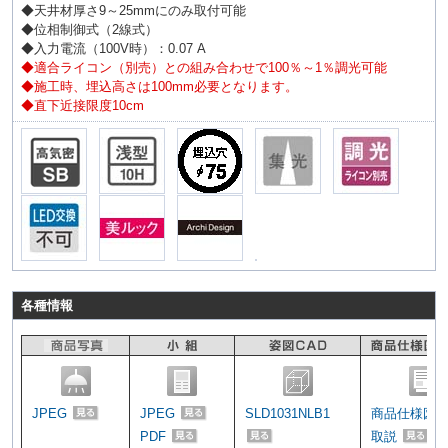
◆天井材厚さ9～25mmにのみ取付可能
◆位相制御式（2線式）
◆入力電流（100V時）：0.07 A
◆適合ライコン（別売）との組み合わせで100％～1％調光可能
◆施工時、埋込高さは100mm必要となります。
◆直下近接限度10cm
各種情報
JPEG
JPEG
SLD1031NLB1
商品仕様図
PDF
取説