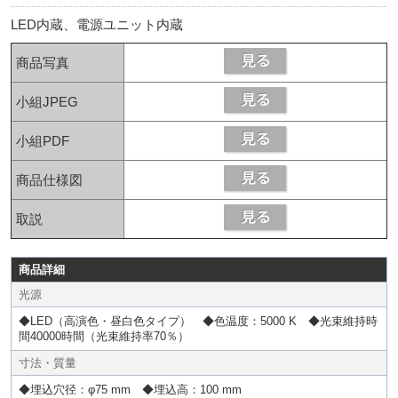
LED内蔵、電源ユニット内蔵
商品写真
小組JPEG
小組PDF
商品仕様図
取説
商品詳細
光源
◆LED（高演色・昼白色タイプ） ◆色温度：5000 K ◆光束維持時
間40000時間（光束維持率70％）
寸法・質量
◆埋込穴径：φ75 mm ◆埋込高：100 mm