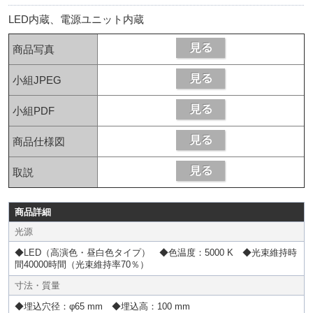
LED内蔵、電源ユニット内蔵
商品写真
小組JPEG
小組PDF
商品仕様図
取説
商品詳細
光源
◆LED（高演色・昼白色タイプ） ◆色温度：5000 K ◆光束維持時
間40000時間（光束維持率70％）
寸法・質量
◆埋込穴径：φ65 mm ◆埋込高：100 mm