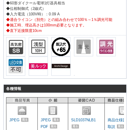
◆60形ダイクール電球1灯器具相当
◆位相制御式（2線式）
◆入力電流（100V時）：0.09 A
◆適合ライコン（別売）との組み合わせで100％～1％調光可能
◆施工時、埋込高さは100mm必要となります。
◆直下近接限度10cm
各種情報
JPEG
JPEG
SLD1037NLB1
商品仕様図
PDF
取説