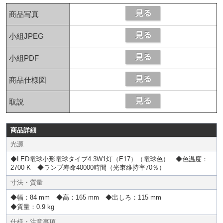
商品写真
小組JPEG
小組PDF
商品仕様図
取説
商品詳細
光源
◆LED電球小形電球タイプ4.3W1灯（E17）（電球色） ◆色温度：
2700 K ◆ランプ寿命40000時間（光束維持率70％）
寸法・質量
◆幅：84 mm ◆高：165 mm ◆出しろ：115 mm
◆質量：0.9 kg
仕様・注意事項