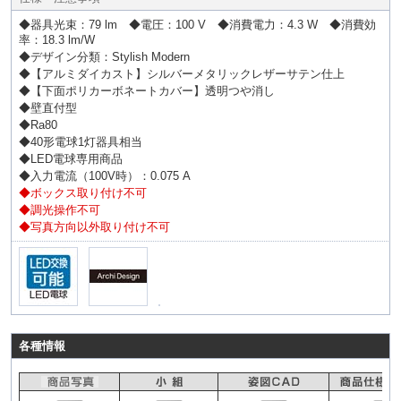
◆器具光束：79 lm ◆電圧：100 V ◆消費電力：4.3 W ◆消費効
率：18.3 lm/W
◆デザイン分類：Stylish Modern
◆【アルミダイカスト】シルバーメタリックレザーサテン仕上
◆【下面ポリカーボネートカバー】透明つや消し
◆壁直付型
◆Ra80
◆40形電球1灯器具相当
◆LED電球専用商品
◆入力電流（100V時）：0.075 A
◆ボックス取り付け不可
◆調光操作不可
◆写真方向以外取り付け不可
各種情報