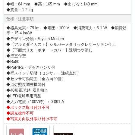
◆幅：84 mm ◆高：165 mm ◆出しろ：140 mm
◆質量：1.2 kg
仕様・注意事項
◆器具光束：79 lm ◆電圧：100 V ◆消費電力：5.1 W ◆消費効
率：15.4 lm/W
◆デザイン分類：Stylish Modern
◆【アルミダイカスト】シルバーメタリックレザーサテン仕上
◆【下面ポリカーボネートカバー】透明つや消し
◆壁直付型
◆Ra80
◆PaPIRs・明るさセンサ付
◆壁スイッチ切替（センサ←→連続点灯）
◆センサ可動範囲〔全方向20度〕
◆点灯照度調整機能付
◆40形電球1灯器具相当
◆LED電球専用商品
◆入力電流（100V時）：0.091 A
◆ボックス取り付け不可
◆調光操作不可
◆写真方向以外取り付け不可