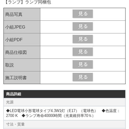
【ランプ】ランプ同梱包
商品写真
小組JPEG
小組PDF
商品仕様図
取説
施工説明書
商品詳細
光源
◆LED電球小形電球タイプ4.3W1灯（E17）（電球色） ◆色温度：
2700 K ◆ランプ寿命40000時間（光束維持率70％）
寸法・質量