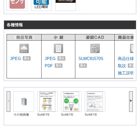
各種情報
JPEG
JPEG
SLWC81570S
商品仕様図
PDF
取説
施工説明書
その他画像
SoftEYE
SoftEYE
SoftEYE
SoftEYE
Soft