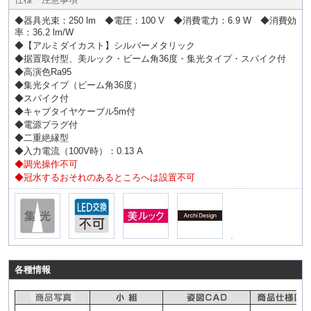
◆器具光束：250 lm ◆電圧：100 V ◆消費電力：6.9 W ◆消費効
率：36.2 lm/W
◆【アルミダイカスト】シルバーメタリック
◆据置取付型、美ルック・ビーム角36度・集光タイプ・スパイク付
◆高演色Ra95
◆集光タイプ（ビーム角36度）
◆スパイク付
◆キャブタイヤケーブル5m付
◆電源プラグ付
◆二重絶縁型
◆入力電流（100V時）：0.13 A
◆調光操作不可
◆冠水するおそれのあるところへは設置不可
各種情報