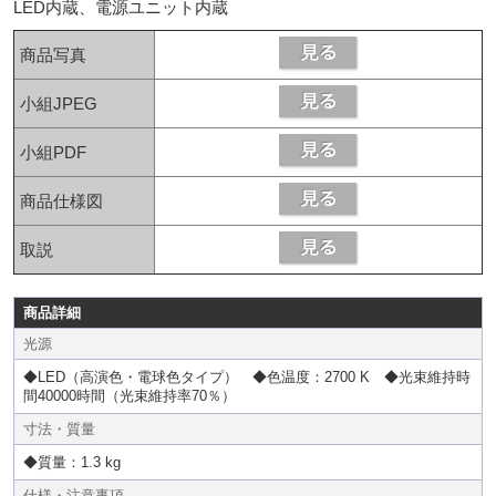
LED内蔵、電源ユニット内蔵
商品写真
小組JPEG
小組PDF
商品仕様図
取説
商品詳細
光源
◆LED（高演色・電球色タイプ） ◆色温度：2700 K ◆光束維持時
間40000時間（光束維持率70％）
寸法・質量
◆質量：1.3 kg
仕様・注意事項