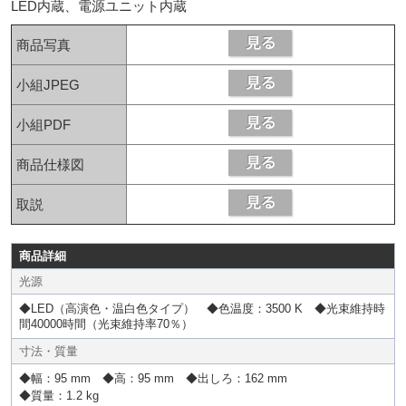
LED内蔵、電源ユニット内蔵
商品写真
小組JPEG
小組PDF
商品仕様図
取説
商品詳細
光源
◆LED（高演色・温白色タイプ） ◆色温度：3500 K ◆光束維持時
間40000時間（光束維持率70％）
寸法・質量
◆幅：95 mm ◆高：95 mm ◆出しろ：162 mm
◆質量：1.2 kg