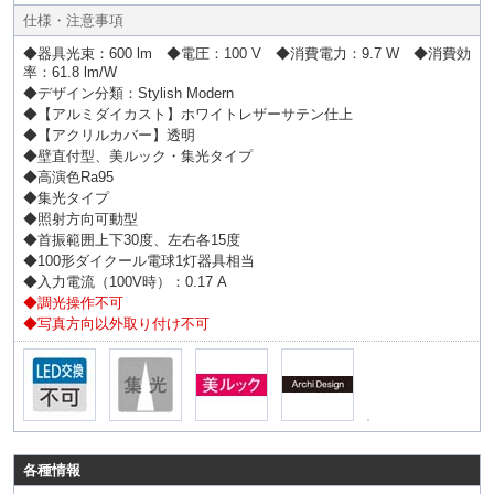
仕様・注意事項
◆器具光束：600 lm ◆電圧：100 V ◆消費電力：9.7 W ◆消費効
率：61.8 lm/W
◆デザイン分類：Stylish Modern
◆【アルミダイカスト】ホワイトレザーサテン仕上
◆【アクリルカバー】透明
◆壁直付型、美ルック・集光タイプ
◆高演色Ra95
◆集光タイプ
◆照射方向可動型
◆首振範囲上下30度、左右各15度
◆100形ダイクール電球1灯器具相当
◆入力電流（100V時）：0.17 A
◆調光操作不可
◆写真方向以外取り付け不可
各種情報