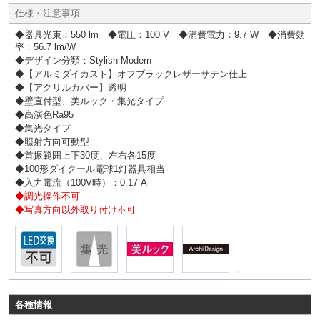
仕様・注意事項
◆器具光束：550 lm ◆電圧：100 V ◆消費電力：9.7 W ◆消費効
率：56.7 lm/W
◆デザイン分類：Stylish Modern
◆【アルミダイカスト】オフブラックレザーサテン仕上
◆【アクリルカバー】透明
◆壁直付型、美ルック・集光タイプ
◆高演色Ra95
◆集光タイプ
◆照射方向可動型
◆首振範囲上下30度、左右各15度
◆100形ダイクール電球1灯器具相当
◆入力電流（100V時）：0.17 A
◆調光操作不可
◆写真方向以外取り付け不可
各種情報