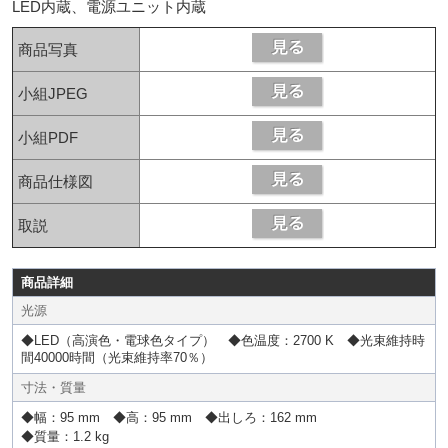
LED内蔵、電源ユニット内蔵
商品写真
小組JPEG
小組PDF
商品仕様図
取説
商品詳細
光源
◆LED（高演色・電球色タイプ） ◆色温度：2700 K ◆光束維持時
間40000時間（光束維持率70％）
寸法・質量
◆幅：95 mm ◆高：95 mm ◆出しろ：162 mm
◆質量：1.2 kg