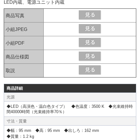
LED内蔵、電源ユニット内蔵
商品写真
小組JPEG
小組PDF
商品仕様図
取説
商品詳細
光源
◆LED（高演色・温白色タイプ） ◆色温度：3500 K ◆光束維持時
間40000時間（光束維持率70％）
寸法・質量
◆幅：95 mm ◆高：95 mm ◆出しろ：162 mm
◆質量：1.2 kg