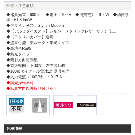
仕様・注意事項
◆器具光束：600 lm ◆電圧：100 V ◆消費電力：9.7 W ◆消費効
率：61.8 lm/W
◆デザイン分類：Stylish Modern
◆【アルミダイカスト】シルバーメタリックレザーサテン仕上
◆【アクリルカバー】透明
◆壁直付型、美ルック・集光タイプ
◆高演色Ra95
◆集光タイプ
◆照射方向可動型
◆首振範囲上下30度、左右各15度
◆100形ダイクール電球1灯器具相当
◆入力電流（100V時）：0.17 A
◆調光操作不可
◆写真方向以外取り付け不可
各種情報