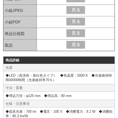
小組JPEG
小組PDF
商品仕様図
取説
商品詳細
光源
◆LED（高演色・昼白色タイプ） ◆色温度：5000 K ◆光束維持時
間40000時間（光束維持率70％）
寸法・質量
◆埋込穴径：φ125 mm ◆埋込高：80 mm
仕様・注意事項
◆器具光束：700 lm ◆電圧：100 V ◆消費電力：8.2 W ◆消費効
率：85.3 lm/W