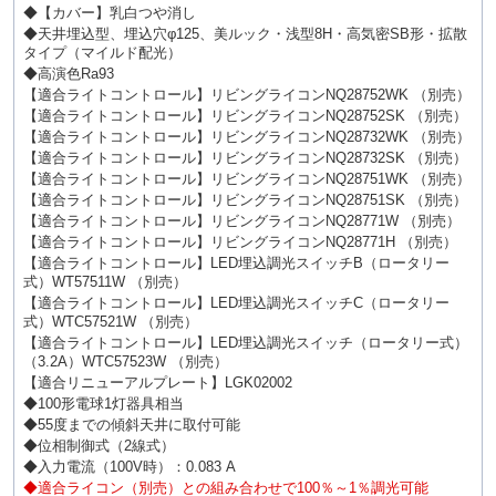
◆【カバー】乳白つや消し
◆天井埋込型、埋込穴φ125、美ルック・浅型8H・高気密SB形・拡散
タイプ（マイルド配光）
◆高演色Ra93
【適合ライトコントロール】リビングライコンNQ28752WK （別売）
【適合ライトコントロール】リビングライコンNQ28752SK （別売）
【適合ライトコントロール】リビングライコンNQ28732WK （別売）
【適合ライトコントロール】リビングライコンNQ28732SK （別売）
【適合ライトコントロール】リビングライコンNQ28751WK （別売）
【適合ライトコントロール】リビングライコンNQ28751SK （別売）
【適合ライトコントロール】リビングライコンNQ28771W （別売）
【適合ライトコントロール】リビングライコンNQ28771H （別売）
【適合ライトコントロール】LED埋込調光スイッチB（ロータリー
式）WT57511W （別売）
【適合ライトコントロール】LED埋込調光スイッチC（ロータリー
式）WTC57521W （別売）
【適合ライトコントロール】LED埋込調光スイッチ（ロータリー式）
（3.2A）WTC57523W （別売）
【適合リニューアルプレート】LGK02002
◆100形電球1灯器具相当
◆55度までの傾斜天井に取付可能
◆位相制御式（2線式）
◆入力電流（100V時）：0.083 A
◆適合ライコン（別売）との組み合わせで100％～1％調光可能