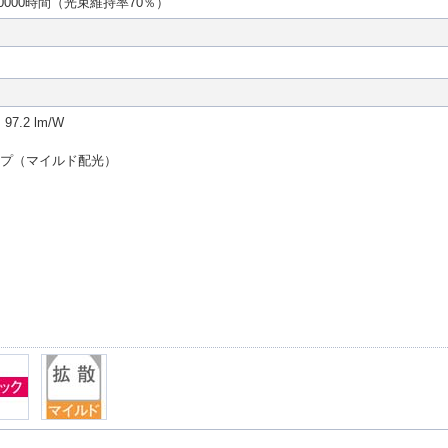
0000時間（光束維持率70％）
.2 lm/W
イプ（マイルド配光）