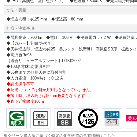
◆LED（高演色・昼白色タイプ） ◆色温度：5000 K ◆光束維持時間4
寸法・質量
◆埋込穴径：φ125 mm ◆埋込高：80 mm
仕様・注意事項
◆器具光束：700 lm ◆電圧：100 V ◆消費電力：7.2 W ◆消費効率：97
◆【カバー】乳白つや消し
◆天井埋込型、埋込穴φ125、美ルック・浅型8H・高気密SB形・拡散タ
◆高演色Ra93
【適合リニューアルプレート】LGK02002
◆100形電球1灯器具相当
◆55度までの傾斜天井に取付可能
◆入力電流（100V時）：0.12 A
◆調光操作不可
◆配光については斜天井対応となっていません。
◆施工時、埋込高さは80mm必要となります。
◆直下近接限度10cm
※グリーン購入法に基づく特定の化学物質の含有情報はこちら