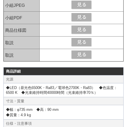
小組JPEG
小組PDF
商品仕様図
取説
取説
商品詳細
光源
◆LED（昼光色6500K・Ra83／電球色2700K・Ra83） ◆色温度：
6500 K ◆光束維持時間40000時間（光束維持率70％）
寸法・質量
◆幅：φ735 mm ◆高：90 mm
◆質量：4.9 kg
仕様・注意事項