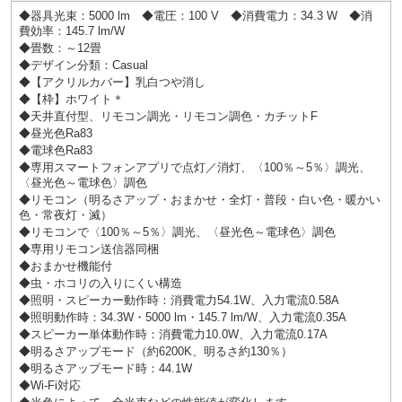
◆器具光束：5000 lm ◆電圧：100 V ◆消費電力：34.3 W ◆消
費効率：145.7 lm/W
◆畳数：～12畳
◆デザイン分類：Casual
◆【アクリルカバー】乳白つや消し
◆【枠】ホワイト＊
◆天井直付型、リモコン調光・リモコン調色・カチットF
◆昼光色Ra83
◆電球色Ra83
◆専用スマートフォンアプリで点灯／消灯、〈100％～5％〉調光、
〈昼光色～電球色〉調色
◆リモコン（明るさアップ・おまかせ・全灯・普段・白い色・暖かい
色・常夜灯・滅）
◆リモコンで〈100％～5％〉調光、〈昼光色～電球色〉調色
◆専用リモコン送信器同梱
◆おまかせ機能付
◆虫・ホコリの入りにくい構造
◆照明・スピーカー動作時：消費電力54.1W、入力電流0.58A
◆照明動作時：34.3W・5000 lm・145.7 lm/W、入力電流0.35A
◆スピーカー単体動作時：消費電力10.0W、入力電流0.17A
◆明るさアップモード（約6200K、明るさ約130％）
◆明るさアップモード時：44.1W
◆Wi-Fi対応