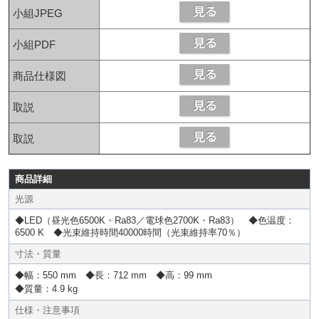
小組JPEG
小組PDF
商品仕様図
取説
取説
商品詳細
光源
◆LED（昼光色6500K・Ra83／電球色2700K・Ra83） ◆色温度：
6500 K ◆光束維持時間40000時間（光束維持率70％）
寸法・質量
◆幅：550 mm ◆長：712 mm ◆高：99 mm
◆質量：4.9 kg
仕様・注意事項