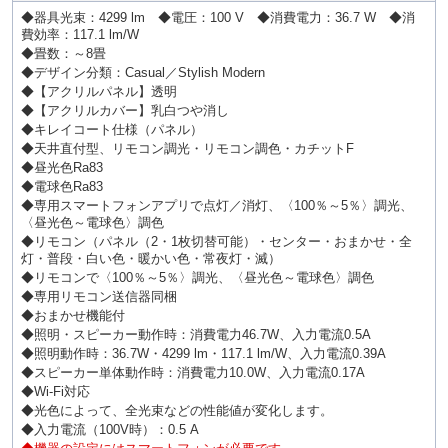
◆器具光束：4299 lm ◆電圧：100 V ◆消費電力：36.7 W ◆消
費効率：117.1 lm/W
◆畳数：～8畳
◆デザイン分類：Casual／Stylish Modern
◆【アクリルパネル】透明
◆【アクリルカバー】乳白つや消し
◆キレイコート仕様（パネル）
◆天井直付型、リモコン調光・リモコン調色・カチットF
◆昼光色Ra83
◆電球色Ra83
◆専用スマートフォンアプリで点灯／消灯、〈100％～5％〉調光、
〈昼光色～電球色〉調色
◆リモコン（パネル（2・1枚切替可能）・センター・おまかせ・全
灯・普段・白い色・暖かい色・常夜灯・滅）
◆リモコンで〈100％～5％〉調光、〈昼光色～電球色〉調色
◆専用リモコン送信器同梱
◆おまかせ機能付
◆照明・スピーカー動作時：消費電力46.7W、入力電流0.5A
◆照明動作時：36.7W・4299 lm・117.1 lm/W、入力電流0.39A
◆スピーカー単体動作時：消費電力10.0W、入力電流0.17A
◆Wi-Fi対応
◆光色によって、全光束などの性能値が変化します。
◆入力電流（100V時）：0.5 A