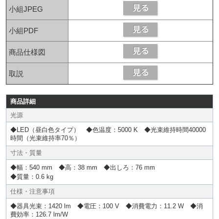
小組JPEG
小組PDF
商品仕様図
取説
商品詳細
光源
◆LED（昼白色タイプ） ◆色温度：5000 K ◆光束維持時間40000
時間（光束維持率70％）
寸法・質量
◆幅：540 mm ◆高：38 mm ◆出しろ：76 mm
◆質量：0.6 kg
仕様・注意事項
◆器具光束：1420 lm ◆電圧：100 V ◆消費電力：11.2 W ◆消
費効率：126.7 lm/W