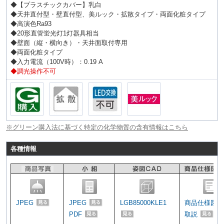
◆【プラスチックカバー】乳白
◆天井直付型・壁直付型、美ルック・拡散タイプ・両面化粧タイプ
◆高演色Ra93
◆20形直管蛍光灯1灯器具相当
◆壁面（縦・横向き）・天井面取付専用
◆両面化粧タイプ
◆入力電流（100V時）：0.19 A
◆調光操作不可
※グリーン購入法に基づく特定の化学物質の含有情報はこちら
各種情報
JPEG
JPEG
LGB85000KLE1
商品仕様図
PDF
取説