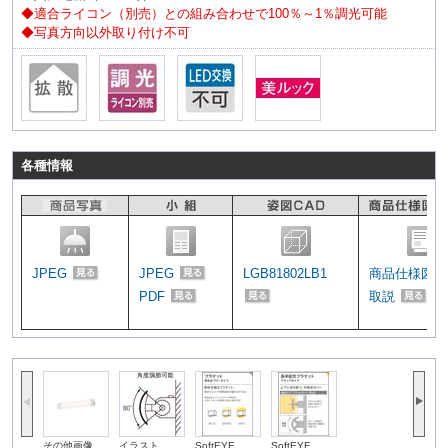
◆適合ライコン（別売）との組み合わせで100％～1％調光可能
◆写真方向以外取り付け不可
各種情報
JPEG
JPEG
LGB81802LB1
商品仕様図
PDF
取説
その他画像
イラスト
SoftEYE
SoftEYE
SoftEYE
Soft