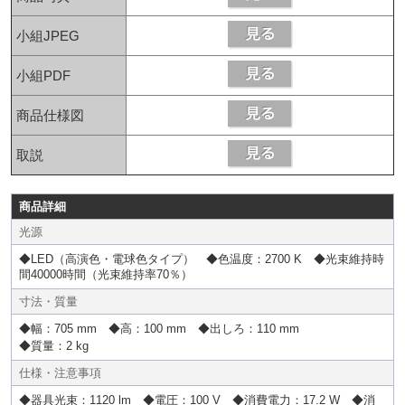
小組JPEG
小組PDF
商品仕様図
取説
商品詳細
光源
◆LED（高演色・電球色タイプ） ◆色温度：2700 K ◆光束維持時
間40000時間（光束維持率70％）
寸法・質量
◆幅：705 mm ◆高：100 mm ◆出しろ：110 mm
◆質量：2 kg
仕様・注意事項
◆器具光束：1120 lm ◆電圧：100 V ◆消費電力：17.2 W ◆消