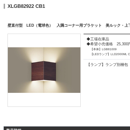
XLGB82922 CB1
壁直付型 LED（電球色） 入隅コーナー用ブラケット 美ルック・上
◆工場在庫品
◆希望小売価格 25,300円(
【本体】LGB81009
【LEDランプ】LLD2000ML C
【ランプ】ランプ別梱包