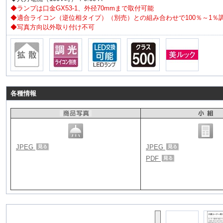
◆ランプは口金GX53-1、外径70mmまで取付可能
◆適合ライコン（逆位相タイプ）（別売）との組み合わせで100％～1％
◆写真方向以外取り付け不可
各種情報
JPEG
JPEG
PDF