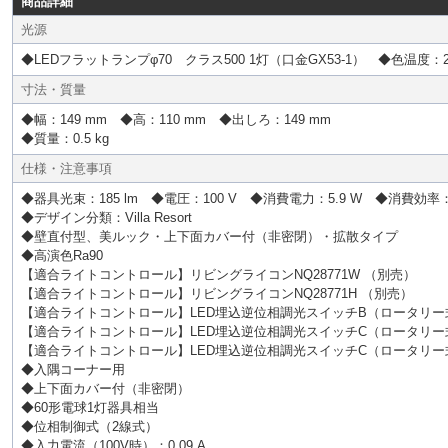
商品詳細
光源
◆LEDフラットランプφ70 クラス500 1灯（口金GX53-1） ◆色温度：
寸法・質量
◆幅：149 mm ◆高：110 mm ◆出しろ：149 mm
◆質量：0.5 kg
仕様・注意事項
◆器具光束：185 lm ◆電圧：100 V ◆消費電力：5.9 W ◆消費効率：31
◆デザイン分類：Villa Resort
◆壁直付型、美ルック・上下面カバー付（非密閉）・拡散タイプ
◆高演色Ra90
【適合ライトコントロール】リビングライコンNQ28771W （別売）
【適合ライトコントロール】リビングライコンNQ28771H （別売）
【適合ライトコントロール】LED埋込逆位相調光スイッチB（ロータリー式）
【適合ライトコントロール】LED埋込逆位相調光スイッチC（ロータリー式）
【適合ライトコントロール】LED埋込逆位相調光スイッチC（ロータリー式）（
◆入隅コーナー用
◆上下面カバー付（非密閉）
◆60形電球1灯器具相当
◆位相制御式（2線式）
◆入力電流（100V時）：0.09 A