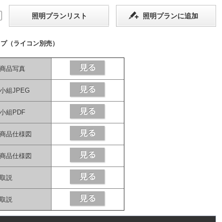
照明プランリスト
照明プランに追加
イプ（ライコン別売）
商品写真
小組JPEG
小組PDF
商品仕様図
商品仕様図
取説
取説