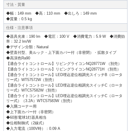
寸法・質量
◆幅：149 mm ◆高：110 mm ◆出しろ：149 mm
◆質量：0.5 kg
仕様・注意事項
◆器具光束：190 lm ◆電圧：100 V ◆消費電力：5.9 W ◆消費効
率：32.2 lm/W
◆デザイン分類：Natural
◆壁直付型、美ルック・上下面カバー付（非密閉）・拡散タイプ
◆高演色Ra90
【適合ライトコントロール】リビングライコンNQ28771W （別売）
【適合ライトコントロール】リビングライコンNQ28771H （別売）
【適合ライトコントロール】LED埋込逆位相調光スイッチB（ロータ
リー式）WT57572W（別売）
【適合ライトコントロール】LED埋込逆位相調光スイッチC（ロータ
リー式）WTC57582W（別売）
【適合ライトコントロール】LED埋込逆位相調光スイッチC（ロータ
リー式）（3.2A）WTC57583W（別売）
◆入隅コーナー用
◆上下面カバー付（非密閉）
◆60形電球1灯器具相当
◆位相制御式（2線式）
◆入力電流（100V時）：0.09 A