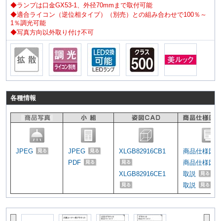
◆ランプは口金GX53-1、外径70mmまで取付可能
◆適合ライコン（逆位相タイプ）（別売）との組み合わせで100％～
1％調光可能
◆写真方向以外取り付け不可
各種情報
JPEG
JPEG
XLGB82916CB1
商品仕様図
PDF
商品仕様図
XLGB82916CE1
取説
取説