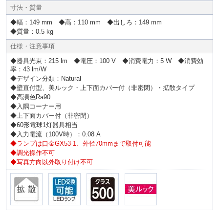
寸法・質量
◆幅：149 mm ◆高：110 mm ◆出しろ：149 mm
◆質量：0.5 kg
仕様・注意事項
◆器具光束：215 lm ◆電圧：100 V ◆消費電力：5 W ◆消費効
率：43 lm/W
◆デザイン分類：Natural
◆壁直付型、美ルック・上下面カバー付（非密閉）・拡散タイプ
◆高演色Ra90
◆入隅コーナー用
◆上下面カバー付（非密閉）
◆60形電球1灯器具相当
◆入力電流（100V時）：0.08 A
◆ランプは口金GX53-1、外径70mmまで取付可能
◆調光操作不可
◆写真方向以外取り付け不可