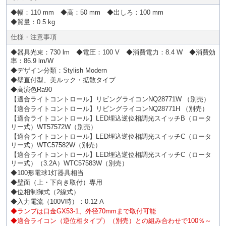
◆幅：110 mm ◆高：50 mm ◆出しろ：100 mm
◆質量：0.5 kg
仕様・注意事項
◆器具光束：730 lm ◆電圧：100 V ◆消費電力：8.4 W ◆消費効
率：86.9 lm/W
◆デザイン分類：Stylish Modern
◆壁直付型、美ルック・拡散タイプ
◆高演色Ra90
【適合ライトコントロール】リビングライコンNQ28771W （別売）
【適合ライトコントロール】リビングライコンNQ28771H （別売）
【適合ライトコントロール】LED埋込逆位相調光スイッチB（ロータ
リー式）WT57572W（別売）
【適合ライトコントロール】LED埋込逆位相調光スイッチC（ロータ
リー式）WTC57582W（別売）
【適合ライトコントロール】LED埋込逆位相調光スイッチC（ロータ
リー式）（3.2A）WTC57583W（別売）
◆100形電球1灯器具相当
◆壁面（上・下向き取付）専用
◆位相制御式（2線式）
◆入力電流（100V時）：0.12 A
◆ランプは口金GX53-1、外径70mmまで取付可能
◆適合ライコン（逆位相タイプ）（別売）との組み合わせで100％～