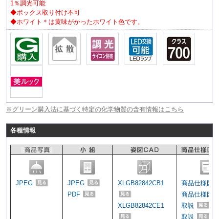
1％調光可能
◆ボックス取り付け不可
◆ホワイト＊は黄味がかったホワイト色です。
※グリーン購入法に基づく特定の化学物質の含有情報はこちら
各種情報
JPEG
JPEG
XLGB82842CB1
商品仕様図
PDF
商品仕様図
XLGB82842CE1
取説
取説