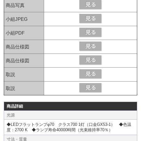
商品写真
小組JPEG
小組PDF
商品仕様図
商品仕様図
取説
取説
商品詳細
光源
◆LEDフラットランプφ70 クラス700 1灯（口金GX53-1） ◆色温
度：2700 K ◆ランプ寿命40000時間（光束維持率70％）
寸法・質量