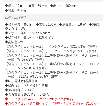
◆幅：110 mm ◆高：50 mm ◆出しろ：100 mm
◆質量：0.5 kg
仕様・注意事項
◆器具光束：455 lm ◆電圧：100 V ◆消費電力：5.9 W ◆消費効
率：77.1 lm/W
◆デザイン分類：Stylish Modern
◆壁直付型、美ルック・拡散タイプ
◆高演色Ra90
【適合ライトコントロール】リビングライコンNQ28771W （別売）
【適合ライトコントロール】リビングライコンNQ28771H （別売）
【適合ライトコントロール】LED埋込逆位相調光スイッチB（ロータ
リー式）WT57572W（別売）
【適合ライトコントロール】LED埋込逆位相調光スイッチC（ロータ
リー式）WTC57582W（別売）
【適合ライトコントロール】LED埋込逆位相調光スイッチC（ロータ
リー式）（3.2A）WTC57583W（別売）
◆60形電球1灯器具相当
◆壁面（上・下向き取付）専用
◆位相制御式（2線式）
◆入力電流（100V時）：0.09 A
◆ランプは口金GX53-1、外径70mmまで取付可能
◆適合ライコン（逆位相タイプ）（別売）との組み合わせで100％～