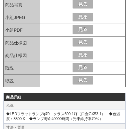
商品写真
小組JPEG
小組PDF
商品仕様図
商品仕様図
取説
取説
商品詳細
光源
◆LEDフラットランプφ70 クラス500 1灯（口金GX53-1） ◆色温
度：3500 K ◆ランプ寿命40000時間（光束維持率70％）
寸法・質量