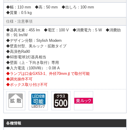
◆幅：110 mm ◆高：50 mm ◆出しろ：100 mm
◆質量：0.5 kg
仕様・注意事項
◆器具光束：455 lm ◆電圧：100 V ◆消費電力：5 W ◆消費効
率：91 lm/W
◆デザイン分類：Stylish Modern
◆壁直付型、美ルック・拡散タイプ
◆高演色Ra90
◆60形電球1灯器具相当
◆壁面（上・下向き取付）専用
◆入力電流（100V時）：0.08 A
◆ランプは口金GX53-1、外径70mmまで取付可能
◆調光操作不可
◆ボックス取り付け不可
各種情報