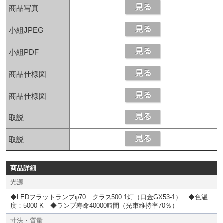
商品写真
小組JPEG
小組PDF
商品仕様図
商品仕様図
取説
取説
商品詳細
光源
◆LEDフラットランプφ70 クラス500 1灯（口金GX53-1） ◆色温
度：5000 K ◆ランプ寿命40000時間（光束維持率70％）
寸法・質量