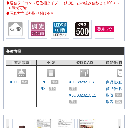
◆適合ライコン（逆位相タイプ）（別売）との組み合わせで100％～
1％調光可能
◆写真方向以外取り付け不可
各種情報
JPEG
JPEG
XLGB82821CB1
商品仕様図
PDF
商品仕様図
XLGB82821CE1
取説
取説