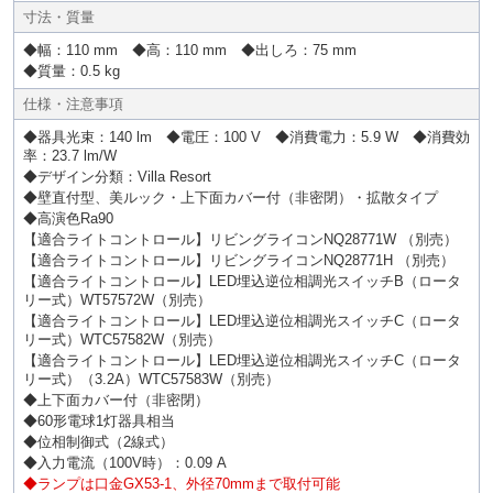
寸法・質量
◆幅：110 mm ◆高：110 mm ◆出しろ：75 mm
◆質量：0.5 kg
仕様・注意事項
◆器具光束：140 lm ◆電圧：100 V ◆消費電力：5.9 W ◆消費効
率：23.7 lm/W
◆デザイン分類：Villa Resort
◆壁直付型、美ルック・上下面カバー付（非密閉）・拡散タイプ
◆高演色Ra90
【適合ライトコントロール】リビングライコンNQ28771W （別売）
【適合ライトコントロール】リビングライコンNQ28771H （別売）
【適合ライトコントロール】LED埋込逆位相調光スイッチB（ロータ
リー式）WT57572W（別売）
【適合ライトコントロール】LED埋込逆位相調光スイッチC（ロータ
リー式）WTC57582W（別売）
【適合ライトコントロール】LED埋込逆位相調光スイッチC（ロータ
リー式）（3.2A）WTC57583W（別売）
◆上下面カバー付（非密閉）
◆60形電球1灯器具相当
◆位相制御式（2線式）
◆入力電流（100V時）：0.09 A
◆ランプは口金GX53-1、外径70mmまで取付可能