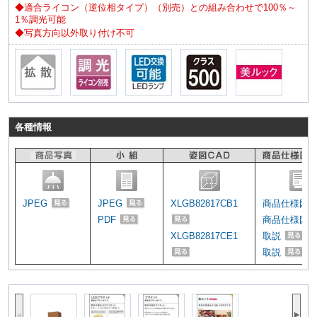
◆適合ライコン（逆位相タイプ）（別売）との組み合わせで100％～
1％調光可能
◆写真方向以外取り付け不可
各種情報
JPEG
JPEG
XLGB82817CB1
商品仕様図
PDF
商品仕様図
XLGB82817CE1
取説
取説