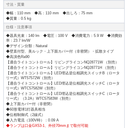
寸法・質量
◆幅：110 mm ◆高：110 mm ◆出しろ：75 mm
◆質量：0.5 kg
仕様・注意事項
◆器具光束：140 lm ◆電圧：100 V ◆消費電力：5.9 W ◆消費効
率：23.7 lm/W
◆デザイン分類：Natural
◆壁直付型、美ルック・上下面カバー付（非密閉）・拡散タイプ
◆高演色Ra90
【適合ライトコントロール】リビングライコンNQ28771W （別売）
【適合ライトコントロール】リビングライコンNQ28771H （別売）
【適合ライトコントロール】LED埋込逆位相調光スイッチB（ロータ
リー式）WT57572W（別売）
【適合ライトコントロール】LED埋込逆位相調光スイッチC（ロータ
リー式）WTC57582W（別売）
【適合ライトコントロール】LED埋込逆位相調光スイッチC（ロータ
リー式）（3.2A）WTC57583W（別売）
◆上下面カバー付（非密閉）
◆60形電球1灯器具相当
◆位相制御式（2線式）
◆入力電流（100V時）：0.09 A
◆ランプは口金GX53-1、外径70mmまで取付可能