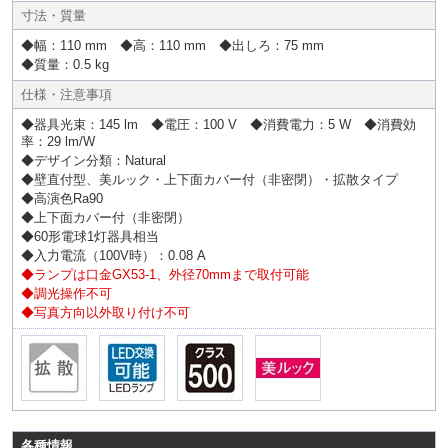
寸法・質量
◆幅：110 mm ◆高：110 mm ◆出しろ：75 mm
◆質量：0.5 kg
仕様・注意事項
◆器具光束：145 lm ◆電圧：100 V ◆消費電力：5 W ◆消費効
率：29 lm/W
◆デザイン分類：Natural
◆壁直付型、美ルック・上下面カバー付（非密閉）・拡散タイプ
◆高演色Ra90
◆上下面カバー付（非密閉）
◆60形電球1灯器具相当
◆入力電流（100V時）：0.08 A
◆ランプは口金GX53-1、外径70mmまで取付可能
◆調光操作不可
◆写真方向以外取り付け不可
各種情報