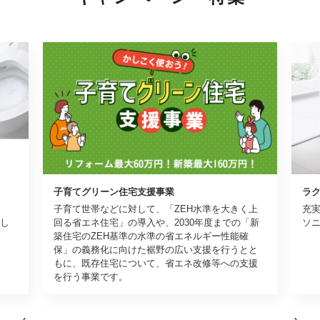
子育てグリーン住宅支援事業
ラ
子育て世帯などに対して、「ZEH水準を大きく上
充
し
回る省エネ住宅」の導入や、2030年度までの「新
ソ
築住宅のZEH基準の水準の省エネルギー性能確
保」の義務化に向けた裾野の広い支援を行うとと
もに、既存住宅について、省エネ改修等への支援
を行う事業です。