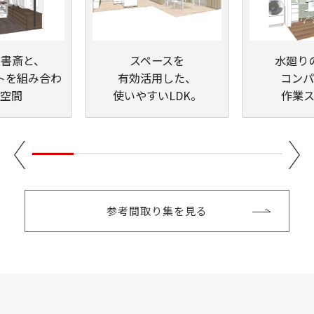
書斎と、
スペースを
水廻り
トを
組み合わ
有効活用した、
コンパ
空間
使いやすいLDK。
作業ス
参考間取り集を見る