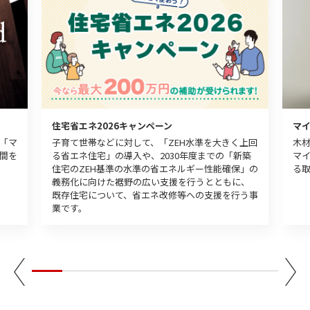
マ
住宅省エネ2026キャンペーン
木
「マ
子育て世帯などに対して、「ZEH水準を大きく上回
マ
間を
る省エネ住宅」の導入や、2030年度までの「新築
る
住宅のZEH基準の水準の省エネルギー性能確保」の
義務化に向けた裾野の広い支援を行うとともに、
既存住宅について、省エネ改修等への支援を行う事
業です。