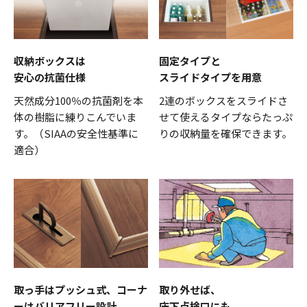
収納ボックスは
固定タイプと
安心の抗菌仕様
スライドタイプを用意
天然成分100％の抗菌剤を本
2連のボックスをスライドさ
体の樹脂に練りこんでいま
せて使えるタイプならたっぷ
す。（SIAAの安全性基準に
りの収納量を確保できます。
適合）
取っ手はプッシュ式、
コーナ
取り外せば、
ーはバリアフリー設計
床下点検口にも