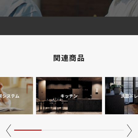
関連商品
房システム
キッチン
洗面ドレ