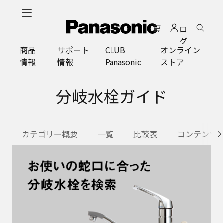
メ
イ
ロ
ン
グ
コ
商品
サポート
CLUB
オンライン
イ
ン
情報
情報
Panasonic
ストア
ン
テ
ン
ツ
分岐水栓ガイド
に
ス
キ
カテゴリー概要
一覧
比較表
コンテンツ
ッ
プ